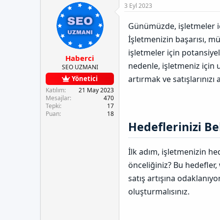
e
u
a
3 Eyl 2023
t
y
n
l
u
g
Günümüzde, işletmeler içi
e
b
ı
r
a
ç
İşletmenizin başarısı, mü
ş
t
işletmeler için potansiye
l
a
Haberci
a
r
nedenle, işletmeniz için 
SEO UZMANI
t
i
artırmak ve satışlarınızı 
Yönetici
a
h
n
i
Katılım
21 May 2023
Mesajlar
470
Tepki
17
Puan
18
Hedeflerinizi Bel
İlk adım, işletmenizin hed
önceliğiniz? Bu hedefler, 
satış artışına odaklanıyor
oluşturmalısınız.