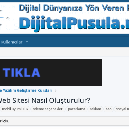
Kullanıcılar
 Yazılım Geliştirme Kursları
eb Sitesi Nasıl Oluşturulur?
mobil uyumluluk
ödeme seçenekleri
pazarlama
reklam
seo
sosyal 
 için.