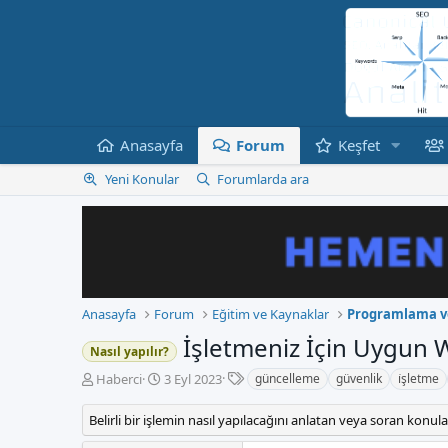
Anasayfa
Forum
Keşfet
Yeni Konular
Forumlarda ara
Anasayfa
Forum
Eğitim ve Kaynaklar
Programlama ve
İşletmeniz İçin Uygun W
Nasıl yapılır?
E
K
B
Haberci
3 Eyl 2023
güncelleme
güvenlik
i̇şletme
t
o
a
i
n
ş
Belirli bir işlemin nasıl yapılacağını anlatan veya soran konular
k
b
l