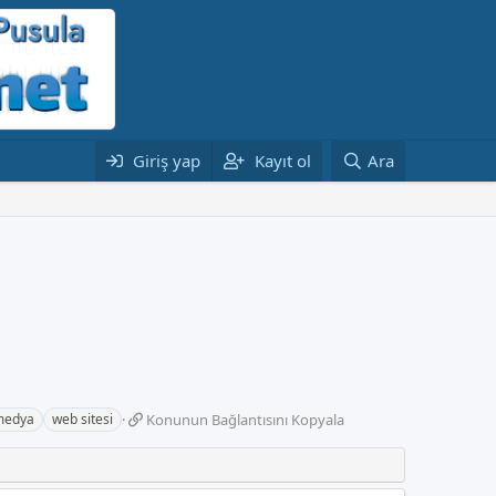
Giriş yap
Kayıt ol
Ara
K
medya
web sitesi
Konunun Bağlantısını Kopyala
o
n
u