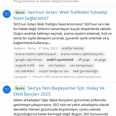
Programlama ve Yazılım Geliştirme Kursları
Seo'nun Sırları: Web Trafikteki Yükselişi
İpucu
Nasıl Sağlarsınız?
SEO’nun Sırları: Web Trafiğini Nasıl Artırırsınız? SEO’nun sırrı tek
bir hilede değil, birbirini tamamlayan küçük disiplinlerde saklıdır.
Doğru anahtar kelimeyi seçmek, arama niyetini anlamak, hızlı ve
temiz bir sayfa deneyimi sunmak, güvenilir içerik üretmek ve iç
bağlantılarla kullanıcıyı...
Haberci
Konu
21 May 2023
anahtar kelime
arama motoru optimizasyon
arama motoru optimizasyonu
google algoritması
mobil
uyumluluk
off page
on page
organik trafik
seo
seo hataları
seo kampanyası
seo teknikleri
sosyal medya ve seo
web görünürlüğü
Cevaplar: 1
Forum:
SEO (Arama Motoru Optimizasyonu)
Seo’ya Yeni Başlayanlar İçin: Kolay Ve
İpucu
Etkili İpuçları 2025
Selam arkadaşlar! Eğer dijital dünyanın görünmez yollarında
gezinmeye çalışıyorsanız, SEO sizin en yakın arkadaşınız olacak
demektir. Hemen gözünüzde büyütmeyin, çünkü aslında
düşündüğünüz kadar karmaşık değil. Bugün, SEO konusunda