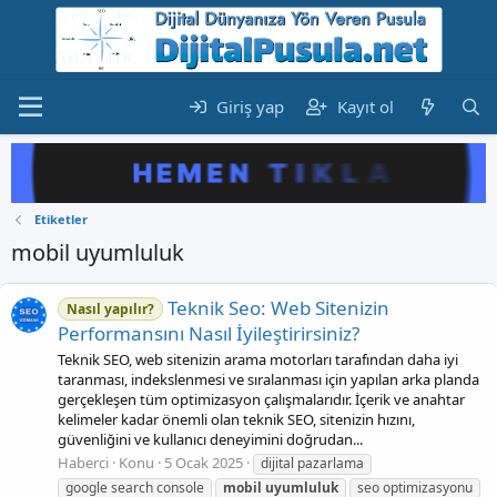
Giriş yap
Kayıt ol
Etiketler
mobil uyumluluk
Teknik Seo: Web Sitenizin
Nasıl yapılır?
Performansını Nasıl İyileştirirsiniz?
Teknik SEO, web sitenizin arama motorları tarafından daha iyi
taranması, indekslenmesi ve sıralanması için yapılan arka planda
gerçekleşen tüm optimizasyon çalışmalarıdır. İçerik ve anahtar
kelimeler kadar önemli olan teknik SEO, sitenizin hızını,
güvenliğini ve kullanıcı deneyimini doğrudan...
Haberci
Konu
5 Ocak 2025
dijital pazarlama
google search console
mobil
uyumluluk
seo optimizasyonu