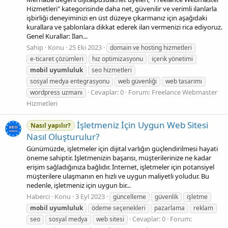
Hizmetleri" kategorisinde daha net, güvenilir ve verimli ilanlarla
işbirliği deneyiminizi en üst düzeye çıkarmanız için aşağıdaki
kurallara ve şablonlara dikkat ederek ilan vermenizi rica ediyoruz.
Genel Kurallar: İlan...
Sahip
Konu
25 Eki 2023
domain ve hosting hizmetleri
e-ticaret çözümleri
hız optimizasyonu
i̇çerik yönetimi
mobil
uyumluluk
seo hizmetleri
sosyal medya entegrasyonu
web güvenliği
web tasarımı
Cevaplar: 0
Forum:
Freelance Webmaster
wordpress uzmanı
Hizmetleri
İşletmeniz İçin Uygun Web Sitesi
Nasıl yapılır?
Nasıl Oluşturulur?
Günümüzde, işletmeler için dijital varlığın güçlendirilmesi hayati
öneme sahiptir. İşletmenizin başarısı, müşterilerinize ne kadar
erişim sağladığınıza bağlıdır. İnternet, işletmeler için potansiyel
müşterilere ulaşmanın en hızlı ve uygun maliyetli yoludur. Bu
nedenle, işletmeniz için uygun bir...
Haberci
Konu
3 Eyl 2023
güncelleme
güvenlik
i̇şletme
mobil
uyumluluk
ödeme seçenekleri
pazarlama
reklam
Cevaplar: 0
Forum:
seo
sosyal medya
web sitesi