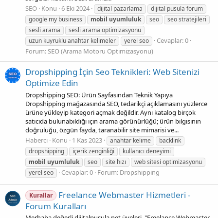
SEO
Konu
6 Eki 2024
dijital pazarlama
dijital pusula forum
google my business
mobil
uyumluluk
seo
seo stratejileri
sesli arama
sesli arama optimizasyonu
Cevaplar: 0
uzun kuyruklu anahtar kelimeler
yerel seo
Forum:
SEO (Arama Motoru Optimizasyonu)
Dropshipping İçin Seo Teknikleri: Web Sitenizi
Optimize Edin
Dropshipping SEO: Ürün Sayfasından Teknik Yapıya
Dropshipping mağazasında SEO, tedarikçi açıklamasını yüzlerce
ürüne yükleyip kategori açmak değildir. Aynı katalog birçok
satıcıda bulunabildiği için arama görünürlüğü; ürün bilgisinin
doğruluğu, özgün fayda, taranabilir site mimarisi ve...
Haberci
Konu
1 Kas 2023
anahtar kelime
backlink
dropshipping
içerik zenginliği
kullanıcı deneyimi
mobil
uyumluluk
seo
site hızı
web sitesi optimizasyonu
Cevaplar: 0
Forum:
Dropshipping
yerel seo
Freelance Webmaster Hizmetleri -
Kurallar
Forum Kuralları
Merhaba değerli dijitalpusula.net üyeleri, "Freelance Webmaster