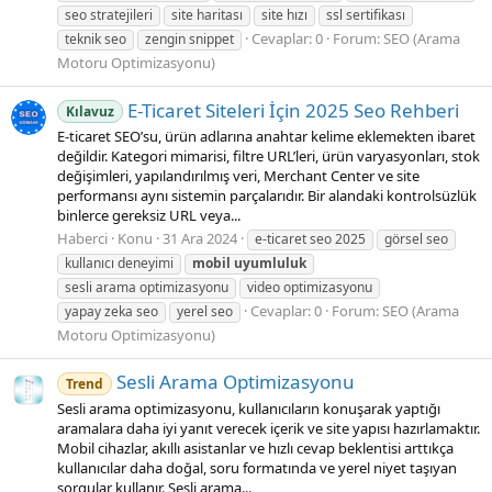
seo stratejileri
site haritası
site hızı
ssl sertifikası
Cevaplar: 0
Forum:
SEO (Arama
teknik seo
zengin snippet
Motoru Optimizasyonu)
E-Ticaret Siteleri İçin 2025 Seo Rehberi
Kılavuz
E‑ticaret SEO’su, ürün adlarına anahtar kelime eklemekten ibaret
değildir. Kategori mimarisi, filtre URL’leri, ürün varyasyonları, stok
değişimleri, yapılandırılmış veri, Merchant Center ve site
performansı aynı sistemin parçalarıdır. Bir alandaki kontrolsüzlük
binlerce gereksiz URL veya...
Haberci
Konu
31 Ara 2024
e-ticaret seo 2025
görsel seo
kullanıcı deneyimi
mobil
uyumluluk
sesli arama optimizasyonu
video optimizasyonu
Cevaplar: 0
Forum:
SEO (Arama
yapay zeka seo
yerel seo
Motoru Optimizasyonu)
Sesli Arama Optimizasyonu
Trend
Sesli arama optimizasyonu, kullanıcıların konuşarak yaptığı
aramalara daha iyi yanıt verecek içerik ve site yapısı hazırlamaktır.
Mobil cihazlar, akıllı asistanlar ve hızlı cevap beklentisi arttıkça
kullanıcılar daha doğal, soru formatında ve yerel niyet taşıyan
sorgular kullanır. Sesli arama...