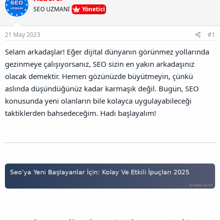
u
l
r
a
SEO UZMANI
Yönetici
n
a
r
B
t
i
a
a
h
21 May 2023
#1
ğ
n
i
l
Selam arkadaşlar! Eğer dijital dünyanın görünmez yollarında
a
gezinmeye çalışıyorsanız, SEO sizin en yakın arkadaşınız
n
t
olacak demektir. Hemen gözünüzde büyütmeyin, çünkü
ı
aslında düşündüğünüz kadar karmaşık değil. Bugün, SEO
s
ı
konusunda yeni olanların bile kolayca uygulayabileceği
n
taktiklerden bahsedeceğim. Hadi başlayalım!
ı
K
o
p
y
a
l
a