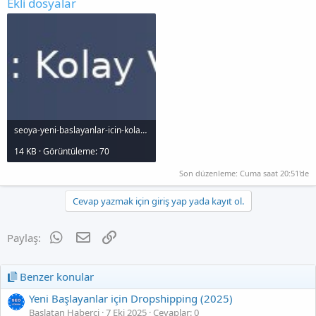
Ekli dosyalar
seoya-yeni-baslayanlar-icin-kolay-ve-etkili-ipuclar-2025_1000x120.jpg
14 KB · Görüntüleme: 70
Son düzenleme:
Cuma saat 20:51'de
Cevap yazmak için giriş yap yada kayıt ol.
WhatsApp
E-posta
Link
Paylaş:
Benzer konular
Yeni Başlayanlar için Dropshipping (2025)
Başlatan Haberci
7 Eki 2025
Cevaplar: 0