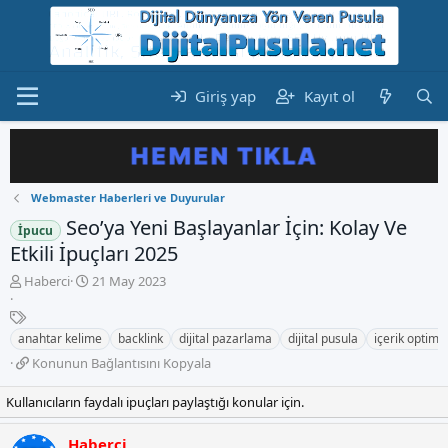
Giriş yap
Kayıt ol
Webmaster Haberleri ve Duyurular
Seo’ya Yeni Başlayanlar İçin: Kolay Ve
İpucu
Etkili İpuçları 2025
K
B
Haberci
21 May 2023
o
a
n
E
ş
b
t
l
anahtar kelime
backlink
dijital pazarlama
dijital pusula
içerik optim
u
i
a
K
Konunun Bağlantısını Kopyala
y
k
n
o
u
e
g
n
Kullanıcıların faydalı ipuçları paylaştığı konular için.
b
t
ı
u
a
l
ç
n
ş
e
t
Haberci