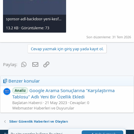
sponsor-adl-backdoor-yeni-kesfedilen-tehdit-saldrs_1000x120.jpg
13.2 KB · Görüntüleme: 73
Son düzenleme:
31 Tem 2026
Cevap yazmak için giriş yap yada kayıt ol.
WhatsApp
E-posta
Link
Paylaş:
Benzer konular
Google Arama Sonuçlarına "Karşılaştırma
Analiz
Tablosu" Adlı Yeni Bir Özellik Ekledi
Başlatan Haberci
21 May 2023
Cevaplar: 0
Webmaster Haberleri ve Duyurular
Siber Güvenlik Haberleri ve Olayları