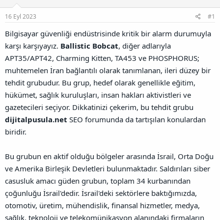
u
l
r
a
n
a
r
16 Eyl 2023
#1
B
t
i
a
a
h
Bilgisayar güvenliği endüstrisinde kritik bir alarm durumuyla
ğ
n
i
karşı karşıyayız.
Ballistic Bobcat
, diğer adlarıyla
l
a
APT35/APT42, Charming Kitten, TA453 ve PHOSPHORUS;
n
muhtemelen İran bağlantılı olarak tanımlanan, ileri düzey bir
t
ı
tehdit grubudur. Bu grup, hedef olarak genellikle eğitim,
s
hükümet, sağlık kuruluşları, insan hakları aktivistleri ve
ı
gazetecileri seçiyor. Dikkatinizi çekerim, bu tehdit grubu
n
ı
dijitalpusula.net
SEO forumunda da tartışılan konulardan
K
biridir.
o
p
y
Bu grubun en aktif olduğu bölgeler arasında İsrail, Orta Doğu
a
ve Amerika Birleşik Devletleri bulunmaktadır. Saldırıları siber
l
a
casusluk amacı güden grubun, toplam 34 kurbanından
çoğunluğu İsrail'dedir. İsrail'deki sektörlere baktığımızda,
otomotiv, üretim, mühendislik, finansal hizmetler, medya,
sağlık, teknoloji ve telekomünikasyon alanındaki firmaların