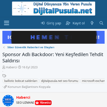
Giriş yap
Kayıt ol
Siber Güvenlik Haberleri ve Olayları
Sponsor Adlı Backdoor: Yeni Keşfedilen Tehdit
Saldırısı
K
B
Haberci
16 Eyl 2023
o
a
n
E
ş
b
t
l
ballistic bobcat saldırıları
dijitalpusula.net seo forumu
microsoft exchange
u
i
a
K
Konunun Bağlantısını Kopyala
y
k
n
o
u
e
g
n
b
t
Haberci
ı
u
a
l
ç
SEO UZMANI
Yönetici
n
ş
e
t