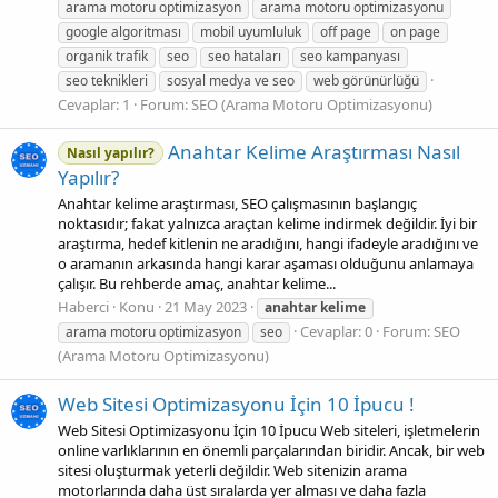
arama motoru optimizasyon
arama motoru optimizasyonu
google algoritması
mobil uyumluluk
off page
on page
organik trafik
seo
seo hataları
seo kampanyası
seo teknikleri
sosyal medya ve seo
web görünürlüğü
Cevaplar: 1
Forum:
SEO (Arama Motoru Optimizasyonu)
Anahtar Kelime Araştırması Nasıl
Nasıl yapılır?
Yapılır?
Anahtar kelime araştırması, SEO çalışmasının başlangıç
noktasıdır; fakat yalnızca araçtan kelime indirmek değildir. İyi bir
araştırma, hedef kitlenin ne aradığını, hangi ifadeyle aradığını ve
o aramanın arkasında hangi karar aşaması olduğunu anlamaya
çalışır. Bu rehberde amaç, anahtar kelime...
Haberci
Konu
21 May 2023
anahtar
kelime
Cevaplar: 0
Forum:
SEO
arama motoru optimizasyon
seo
(Arama Motoru Optimizasyonu)
Web Sitesi Optimizasyonu İçin 10 İpucu !
Web Sitesi Optimizasyonu İçin 10 İpucu Web siteleri, işletmelerin
online varlıklarının en önemli parçalarından biridir. Ancak, bir web
sitesi oluşturmak yeterli değildir. Web sitenizin arama
motorlarında daha üst sıralarda yer alması ve daha fazla