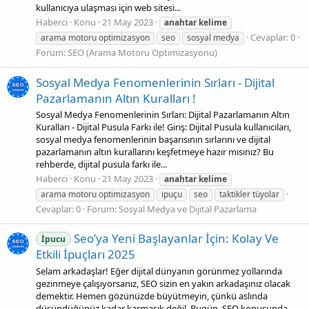
kullanıcıya ulaşması için web sitesi...
Haberci
Konu
21 May 2023
anahtar
kelime
Cevaplar: 0
arama motoru optimizasyon
seo
sosyal medya
Forum:
SEO (Arama Motoru Optimizasyonu)
Sosyal Medya Fenomenlerinin Sırları - Dijital
Pazarlamanın Altın Kuralları !
Sosyal Medya Fenomenlerinin Sırları: Dijital Pazarlamanın Altın
Kuralları - Dijital Pusula Farkı ile! Giriş: Dijital Pusula kullanıcıları,
sosyal medya fenomenlerinin başarısının sırlarını ve dijital
pazarlamanın altın kurallarını keşfetmeye hazır mısınız? Bu
rehberde, dijital pusula farkı ile...
Haberci
Konu
21 May 2023
anahtar
kelime
arama motoru optimizasyon
i̇puçu
seo
taktikler tüyolar
Cevaplar: 0
Forum:
Sosyal Medya ve Dijital Pazarlama
Seo’ya Yeni Başlayanlar İçin: Kolay Ve
İpucu
Etkili İpuçları 2025
Selam arkadaşlar! Eğer dijital dünyanın görünmez yollarında
gezinmeye çalışıyorsanız, SEO sizin en yakın arkadaşınız olacak
demektir. Hemen gözünüzde büyütmeyin, çünkü aslında
düşündüğünüz kadar karmaşık değil. Bugün, SEO konusunda