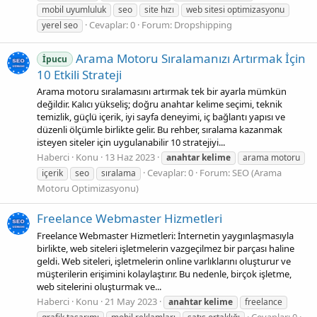
mobil uyumluluk
seo
site hızı
web sitesi optimizasyonu
Cevaplar: 0
Forum:
Dropshipping
yerel seo
Arama Motoru Sıralamanızı Artırmak İçin
İpucu
10 Etkili Strateji
Arama motoru sıralamasını artırmak tek bir ayarla mümkün
değildir. Kalıcı yükseliş; doğru anahtar kelime seçimi, teknik
temizlik, güçlü içerik, iyi sayfa deneyimi, iç bağlantı yapısı ve
düzenli ölçümle birlikte gelir. Bu rehber, sıralama kazanmak
isteyen siteler için uygulanabilir 10 stratejiyi...
Haberci
Konu
13 Haz 2023
anahtar
kelime
arama motoru
Cevaplar: 0
Forum:
SEO (Arama
içerik
seo
sıralama
Motoru Optimizasyonu)
Freelance Webmaster Hizmetleri
Freelance Webmaster Hizmetleri: İnternetin yaygınlaşmasıyla
birlikte, web siteleri işletmelerin vazgeçilmez bir parçası haline
geldi. Web siteleri, işletmelerin online varlıklarını oluşturur ve
müşterilerin erişimini kolaylaştırır. Bu nedenle, birçok işletme,
web sitelerini oluşturmak ve...
Haberci
Konu
21 May 2023
anahtar
kelime
freelance
Cevaplar: 0