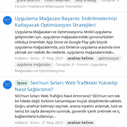
grafik tasarımı
mobil reklamları
satış ortaklığı
Forum:
Freelance Webmaster Hizmetleri
Uygulama Mağazası Başarısı: İndirilmelerinizi
Katlayacak Optimizasyon Stratejileri
Uygulama Mağazaları ve Optimizasyonu Mobil uygulama
geliştiricileri için, uygulama mağazalarındaki görünürlükleri
oldukça önemlidir. App Store ve Google Play gibi büyük
uygulama mağazalarında, yüz binlerce uygulama arasında öne
çıkmak zor olabilir. Bu nedenle, uygulama mağazalarındaki...
Haberci
Konu
21 May 2023
anahtar
kelime
optimizasyon
Cevaplar: 0
Forum:
Uygulama
uygulama mağazaları
Mağazaları ve Optimizasyonu
Seo'nun Sırları: Web Trafikteki Yükselişi
İpucu
Nasıl Sağlarsınız?
SEO’nun Sırları: Web Trafiğini Nasıl Artırırsınız? SEO’nun sırrı tek
bir hilede değil, birbirini tamamlayan küçük disiplinlerde saklıdır.
Doğru anahtar kelimeyi seçmek, arama niyetini anlamak, hızlı ve
temiz bir sayfa deneyimi sunmak, güvenilir içerik üretmek ve iç
bağlantılarla kullanıcıyı...
Haberci
Konu
21 May 2023
anahtar
kelime