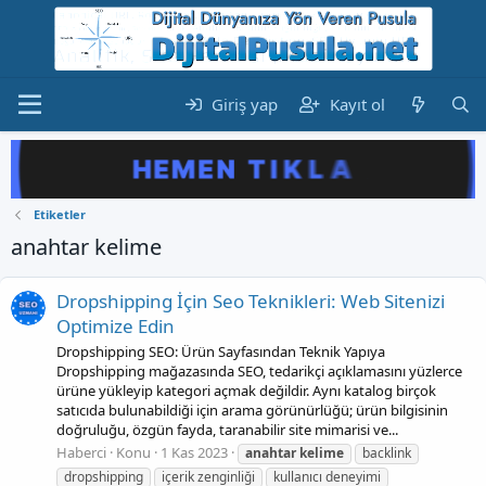
Giriş yap
Kayıt ol
Etiketler
anahtar kelime
Dropshipping İçin Seo Teknikleri: Web Sitenizi
Optimize Edin
Dropshipping SEO: Ürün Sayfasından Teknik Yapıya
Dropshipping mağazasında SEO, tedarikçi açıklamasını yüzlerce
ürüne yükleyip kategori açmak değildir. Aynı katalog birçok
satıcıda bulunabildiği için arama görünürlüğü; ürün bilgisinin
doğruluğu, özgün fayda, taranabilir site mimarisi ve...
Haberci
Konu
1 Kas 2023
anahtar
kelime
backlink
dropshipping
içerik zenginliği
kullanıcı deneyimi