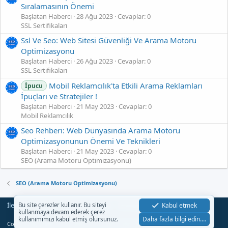
Sıralamasının Önemi
Başlatan Haberci
28 Ağu 2023
Cevaplar: 0
SSL Sertifikaları
Ssl Ve Seo: Web Sitesi Güvenliği Ve Arama Motoru
Optimizasyonu
Başlatan Haberci
26 Ağu 2023
Cevaplar: 0
SSL Sertifikaları
Mobil Reklamcılık'ta Etkili Arama Reklamları
İpucu
İpuçları ve Stratejiler !
Başlatan Haberci
21 May 2023
Cevaplar: 0
Mobil Reklamcılık
Seo Rehberi: Web Dünyasında Arama Motoru
Optimizasyonunun Önemi Ve Teknikleri
Başlatan Haberci
21 May 2023
Cevaplar: 0
SEO (Arama Motoru Optimizasyonu)
SEO (Arama Motoru Optimizasyonu)
İletişim
Şartlar
Gizlilik
Yardım
Anasayfa
Kabul etmek
Bu site çerezler kullanır. Bu siteyi
R
kullanmaya devam ederek çerez
S
Daha fazla bilgi edin.…
kullanımımızı kabul etmiş olursunuz.
S
®
Community platform by XenForo
© 2010-2023 XenForo Ltd.