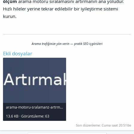
ölçüm
arama motoru sıralamasını artırmanın ana yoludur.
Hızlı hileler yerine tekrar edilebilir bir iyileştirme sistemi
kurun.
Arama trafiğinize yön verin — pratik SEO içgörüleri
Ekli dosyalar
arama-motoru-sralamanz-artrmak-icin-10-etkili-strateji_1000x120.jpg
13.6 KB · Görüntüleme: 63
Son düzenleme:
Cuma saat 20:51'de