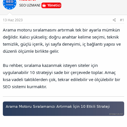
u
l
r
a
SEO UZMANI
Yönetici
n
a
r
B
t
i
a
a
h
13 Haz 2023
#1
ğ
n
i
l
Arama motoru sıralamasını artırmak tek bir ayarla mümkün
a
değildir. Kalıcı yükseliş; doğru anahtar kelime seçimi, teknik
n
t
temizlik, güçlü içerik, iyi sayfa deneyimi, iç bağlantı yapısı ve
ı
düzenli ölçümle birlikte gelir.
s
ı
n
Bu rehber, sıralama kazanmak isteyen siteler için
ı
uygulanabilir 10 stratejiyi sade bir çerçevede toplar. Amaç
K
o
kısa vadeli taktiklerden çok, tekrar edilebilir ve ölçülebilir bir
p
SEO sistemi kurmaktır.
y
a
l
a