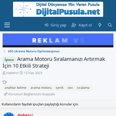
Giriş yap
Kayıt ol
SEO (Arama Motoru Optimizasyonu)
Arama Motoru Sıralamanızı Artırmak
İpucu
İçin 10 Etkili Strateji
K
B
Haberci
13 Haz 2023
o
a
n
E
ş
b
t
l
anahtar kelime
arama motoru
içerik
seo
sıralama
u
i
a
K
Konunun Bağlantısını Kopyala
y
k
n
o
u
e
g
n
Kullanıcıların faydalı ipuçları paylaştığı konular için.
b
t
ı
u
a
l
ç
n
ş
e
t
Haberci