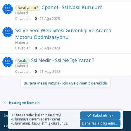
Cpanel - Ssl Nasıl Kurulur?
Nasıl yapılır?
Haberci
Cevaplar
0
27 Ağu 2023
Ssl Ve Seo: Web Sitesi Güvenliği Ve Arama
Motoru Optimizasyonu
Haberci
Cevaplar
0
26 Ağu 2023
Ssl Nedir - Ssl Ne İşe Yarar ?
Analiz
Haberci
Cevaplar
0
21 May 2023
Buraya mesaj yazmak için üye olmanız gereklidir.
Hosting ve Domain
İletişim
Şartlar
Gizlilik
Yardım
Anasayfa
Kabul etmek
Bu site çerezler kullanır. Bu siteyi
R
kullanmaya devam ederek çerez
S
Daha fazla bilgi edin.…
kullanımımızı kabul etmiş olursunuz.
S
®
Community platform by XenForo
© 2010-2023 XenForo Ltd.