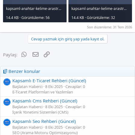
kapsaml-anahtar-kelime-arastrmas-arama-motorlarnn-gizli-anahtar_1000x120.jpg
kapsaml-anahtar-kelime-arastrmas-arama-motorlarnn-gizli-anahtar_1000x120.jpg
14.4 KB · Görüntüleme: 56
14.4 KB · Görüntüleme: 32
Son düzenleme:
31 Tem 2026
Cevap yazmak için giriş yap yada kayıt ol.
WhatsApp
E-posta
Link
Paylaş:
Benzer konular
Kapsamlı E‑Ticaret Rehberi (Güncel)
Başlatan Haberci
8 Eki 2025
Cevaplar: 0
E-Ticaret Platformları ve Yazılımları
Kapsamlı Cms Rehberi (Güncel)
Başlatan Haberci
8 Eki 2025
Cevaplar: 0
İçerik Yönetimi Sistemleri (CMS)
Kapsamlı Seo Rehberi (Güncel)
Başlatan Haberci
8 Eki 2025
Cevaplar: 0
SEO (Arama Motoru Optimizasyonu)