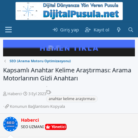
Giriş yap
Kayıt ol
SEO (Arama Motoru Optimizasyonu)
Kapsamlı Anahtar Kelime Araştırması: Arama
Motorlarının Gizli Anahtarı
E
K
B
Haberci
3 Eyl 2023
t
o
a
anahtar kelime araştırması
i
n
ş
K
Konunun Bağlantısını Kopyala
k
b
l
o
e
u
a
n
Haberci
t
y
n
u
l
u
g
SEO UZMANI
Yönetici
n
e
b
ı
u
r
a
ç