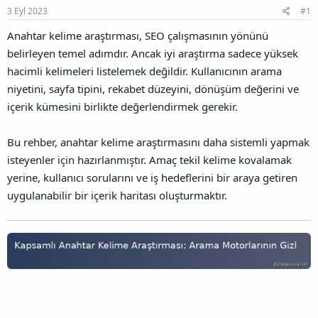
n
3 Eyl 2023
#1
ş
t
B
l
a
a
Anahtar kelime araştırması, SEO çalışmasının yönünü
a
r
ğ
t
i
belirleyen temel adımdır. Ancak iyi araştırma sadece yüksek
l
a
h
a
hacimli kelimeleri listelemek değildir. Kullanıcının arama
n
i
n
niyetini, sayfa tipini, rekabet düzeyini, dönüşüm değerini ve
t
ı
içerik kümesini birlikte değerlendirmek gerekir.
s
ı
Bu rehber, anahtar kelime araştırmasını daha sistemli yapmak
n
ı
isteyenler için hazırlanmıştır. Amaç tekil kelime kovalamak
K
yerine, kullanıcı sorularını ve iş hedeflerini bir araya getiren
o
uygulanabilir bir içerik haritası oluşturmaktır.
p
y
a
l
a