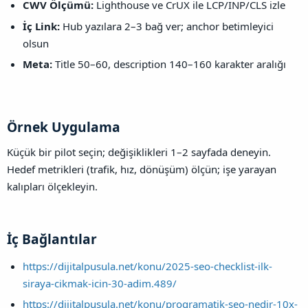
CWV Ölçümü:
Lighthouse ve CrUX ile LCP/INP/CLS izle
İç Link:
Hub yazılara 2–3 bağ ver; anchor betimleyici
olsun
Meta:
Title 50–60, description 140–160 karakter aralığı
Örnek Uygulama​
Küçük bir pilot seçin; değişiklikleri 1–2 sayfada deneyin.
Hedef metrikleri (trafik, hız, dönüşüm) ölçün; işe yarayan
kalıpları ölçekleyin.
İç Bağlantılar​
https://dijitalpusula.net/konu/2025-seo-checklist-ilk-
siraya-cikmak-icin-30-adim.489/
https://dijitalpusula.net/konu/programatik-seo-nedir-10x-