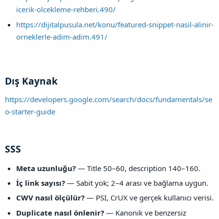
icerik-olcekleme-rehberi.490/
https://dijitalpusula.net/konu/featured-snippet-nasil-alinir-
orneklerle-adim-adim.491/
Dış Kaynak​
https://developers.google.com/search/docs/fundamentals/se
o-starter-guide
SSS​
Meta uzunluğu?
— Title 50–60, description 140–160.
İç link sayısı?
— Sabit yok; 2–4 arası ve bağlama uygun.
CWV nasıl ölçülür?
— PSI, CrUX ve gerçek kullanıcı verisi.
Duplicate nasıl önlenir?
— Kanonik ve benzersiz