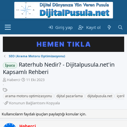
Giriş yap
Kayıt ol
SEO (Arama Motoru Optimizasyonu)
Raterhub Nedir? - Dijitalpusula.net'in
İpucu
Kapsamlı Rehberi
K
B
Haberci
11 Eki 2023
o
a
n
E
ş
b
t
l
arama motoru optimizasyonu
dijital pazarlama
dijitalpusula.net
içerik 
u
i
a
K
Konunun Bağlantısını Kopyala
y
k
n
o
u
e
g
n
Kullanıcıların faydalı ipuçları paylaştığı konular için.
b
t
ı
u
a
l
ç
n
ş
e
t
Haberci