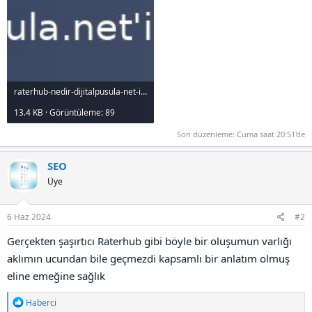
raterhub-nedir-dijitalpusula-net-in-kapsaml-rehberi_1000x120.jpg
13.4 KB · Görüntüleme: 89
Son düzenleme:
Cuma saat 20:51'de
SEO
Üye
6 Haz 2024
#2
Gerçekten şaşırtıcı Raterhub gibi böyle bir oluşumun varlığı
aklımın ucundan bile geçmezdi kapsamlı bir anlatım olmuş
eline emeğine sağlık
T
Haberci