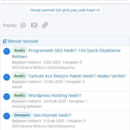
e
p
k
Cevap yazmak için giriş yap yada kayıt ol.
i
l
e
WhatsApp
E-posta
Link
Paylaş:
r
:
Benzer konular
Programatik SEO Nedir? 10X İçerik Ölçekleme
Analiz
Rehberi
Başlatan Haberci
3 Eki 2025
Cevaplar: 0
SEO (Arama Motoru Optimizasyonu)
Turkcell Acil İletişim Paketi Nedir? Neden Verildi?
Analiz
Başlatan Haberci
12 Nis 2025
Cevaplar: 0
Genel
Wordpress Hosting Nedir?
Analiz
Başlatan Haberci
20 Ocak 2025
Cevaplar: 1
Hosting Şirketleri
Seo Hizmeti Nedir?
Deneyim
Başlatan Haberci
5 Ocak 2025
Cevaplar: 0
SEO (Arama Motoru Optimizasyonu)