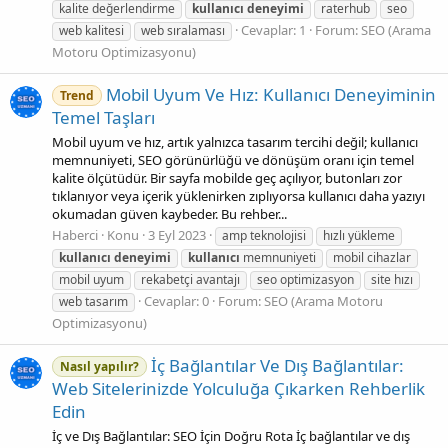
kalite değerlendirme
kullanıcı
deneyimi
raterhub
seo
Cevaplar: 1
Forum:
SEO (Arama
web kalitesi
web sıralaması
Motoru Optimizasyonu)
Mobil Uyum Ve Hız: Kullanıcı Deneyiminin
Trend
Temel Taşları
Mobil uyum ve hız, artık yalnızca tasarım tercihi değil; kullanıcı
memnuniyeti, SEO görünürlüğü ve dönüşüm oranı için temel
kalite ölçütüdür. Bir sayfa mobilde geç açılıyor, butonları zor
tıklanıyor veya içerik yüklenirken zıplıyorsa kullanıcı daha yazıyı
okumadan güven kaybeder. Bu rehber...
Haberci
Konu
3 Eyl 2023
amp teknolojisi
hızlı yükleme
kullanıcı
deneyimi
kullanıcı
memnuniyeti
mobil cihazlar
mobil uyum
rekabetçi avantajı
seo optimizasyon
site hızı
Cevaplar: 0
Forum:
SEO (Arama Motoru
web tasarım
Optimizasyonu)
İç Bağlantılar Ve Dış Bağlantılar:
Nasıl yapılır?
Web Sitelerinizde Yolculuğa Çıkarken Rehberlik
Edin
İç ve Dış Bağlantılar: SEO İçin Doğru Rota İç bağlantılar ve dış