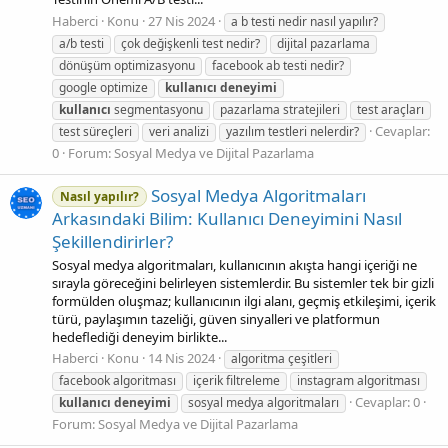
Haberci
Konu
27 Nis 2024
a b testi nedir nasıl yapılır?
a/b testi
çok değişkenli test nedir?
dijital pazarlama
dönüşüm optimizasyonu
facebook ab testi nedir?
google optimize
kullanıcı
deneyimi
kullanıcı
segmentasyonu
pazarlama stratejileri
test araçları
Cevaplar:
test süreçleri
veri analizi
yazılım testleri nelerdir?
0
Forum:
Sosyal Medya ve Dijital Pazarlama
Sosyal Medya Algoritmaları
Nasıl yapılır?
Arkasındaki Bilim: Kullanıcı Deneyimini Nasıl
Şekillendirirler?
Sosyal medya algoritmaları, kullanıcının akışta hangi içeriği ne
sırayla göreceğini belirleyen sistemlerdir. Bu sistemler tek bir gizli
formülden oluşmaz; kullanıcının ilgi alanı, geçmiş etkileşimi, içerik
türü, paylaşımın tazeliği, güven sinyalleri ve platformun
hedeflediği deneyim birlikte...
Haberci
Konu
14 Nis 2024
algoritma çeşitleri
facebook algoritması
içerik filtreleme
instagram algoritması
Cevaplar: 0
kullanıcı
deneyimi
sosyal medya algoritmaları
Forum:
Sosyal Medya ve Dijital Pazarlama