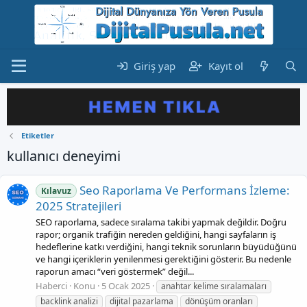
Giriş yap
Kayıt ol
Etiketler
kullanıcı deneyimi
Seo Raporlama Ve Performans İzleme:
Kılavuz
2025 Stratejileri
SEO raporlama, sadece sıralama takibi yapmak değildir. Doğru
rapor; organik trafiğin nereden geldiğini, hangi sayfaların iş
hedeflerine katkı verdiğini, hangi teknik sorunların büyüdüğünü
ve hangi içeriklerin yenilenmesi gerektiğini gösterir. Bu nedenle
raporun amacı “veri göstermek” değil...
Haberci
Konu
5 Ocak 2025
anahtar kelime sıralamaları
backlink analizi
dijital pazarlama
dönüşüm oranları