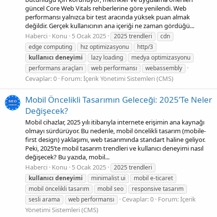
güncel Core Web Vitals rehberlerine göre yenilendi. Web
performansı yalnızca bir test aracında yüksek puan almak
değildir. Gerçek kullanıcının ana içeriği ne zaman gördüğü...
Haberci
Konu
5 Ocak 2025
2025 trendleri
cdn
edge computing
hız optimizasyonu
http/3
kullanıcı
deneyimi
lazy loading
medya optimizasyonu
performans araçları
web performansı
webassembly
Cevaplar: 0
Forum:
İçerik Yönetimi Sistemleri (CMS)
Mobil Öncelikli Tasarımın Geleceği: 2025’Te Neler
Değişecek?
Mobil cihazlar, 2025 yılı itibarıyla internete erişimin ana kaynağı
olmayı sürdürüyor. Bu nedenle, mobil öncelikli tasarım (mobile-
first design) yaklaşımı, web tasarımında standart haline geliyor.
Peki, 2025’te mobil tasarım trendleri ve kullanıcı deneyimi nasıl
değişecek? Bu yazıda, mobil...
Haberci
Konu
5 Ocak 2025
2025 trendleri
kullanıcı
deneyimi
minimalist ui
mobil e-ticaret
mobil öncelikli tasarım
mobil seo
responsive tasarım
Cevaplar: 0
Forum:
İçerik
sesli arama
web performansı
Yönetimi Sistemleri (CMS)