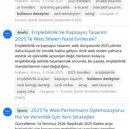
Haberci
Konu
5 Ocak 2025
2025 trendleri
3d web tasarımı
ar trendleri
artırılmış gerçeklik
e-ticaret
interaktif tasarım
Cevaplar: 0
kullanıcı
deneyimi
web teknolojileri
webgl
Forum:
İçerik Yönetimi Sistemleri (CMS)
Erişilebilirlik Ve Kapsayıcı Tasarım:
Analiz
2025’Te Web Siteleri Nasıl Evrilecek?
Erişilebilirlik ve kapsayıcı tasarım, web dünyasında 2025 yılında
daha büyük bir öncelik haline geliyor. Artık web siteleri yalnızca
estetik ve işlevsellik açısından değil, herkesin kolayca
erişebileceği şekilde tasarlanmak zorunda. Bu yazıda, erişilebilirlik
standartlarının nasıl değiştiğini...
Haberci
Konu
5 Ocak 2025
2025 trendleri
erişilebilirlik
erişilebilirlik araçları
kapsayıcı tasarım
kullanıcı
deneyimi
renk körlüğü desteği
sesli rehber
wcag
web tasarımı
Cevaplar: 1
Forum:
İçerik Yönetimi Sistemleri
yapay zeka
(CMS)
2025’Te Web Performans Optimizasyonu:
İpucu
Hız Ve Verimlilik İçin Yeni Stratejiler
Güncelleme: 14 Temmuz 2026. Başlıktaki 2025 ifadesi arşiv
bütünlüğü için korunuyor; metrikler ve uygulama önerileri