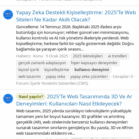
Yapay Zeka Destekli Kişiselleştirme: 2025’Te Web
Siteleri Ne Kadar Akıllı Olacak?
Güncelleme: 14 Temmuz 2026. Başlıktaki 2025 ifadesi arşiv
bütünlüğü için korunuyor; rehber güncel veri minimizasyonu,
kullanıcı kontrolü ve AI risk yönetimi ilkeleriyle yenilendi. Web
kişiselleştirme, herkese farklı bir sayfa göstermek değildir. Doğru
bağlamda işe yarayan içerik sırasını...
Haberci
Konu
5 Ocak 2025
2025 teknolojileri
ai trendleri
gerçek zamanlı adaptasyon
hiper-kapsayıcı deneyimler
kişisel içerik
kişiselleştirme
kullanıcı
deneyimi
Cevaplar: 0
web tasarımı
yapay zeka
yapay zeka çözümleri
Forum:
İçerik Yönetimi Sistemleri (CMS)
2025’Te Web Tasarımında 3D Ve Ar
Nasıl yapılır?
Deneyimleri: Kullanıcıları Nasıl Etkileyecek?
Web tasarımı, 2025 yılında sürükleyici teknolojilerin yükselişiyle
tamamen yeni bir boyut kazanıyor. 3D grafikler ve artırılmış
gerçeklik (AR), web sitelerinde benzersiz kullanıcı deneyimleri
sunarak tasarımın sınırlarını genişletiyor. Bu yazıda, 3D ve AR’nin
web tasarımındaki etkilerini ve...