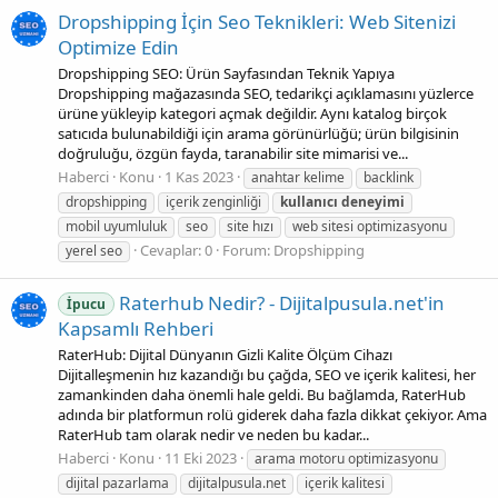
Dropshipping İçin Seo Teknikleri: Web Sitenizi
Optimize Edin
Dropshipping SEO: Ürün Sayfasından Teknik Yapıya
Dropshipping mağazasında SEO, tedarikçi açıklamasını yüzlerce
ürüne yükleyip kategori açmak değildir. Aynı katalog birçok
satıcıda bulunabildiği için arama görünürlüğü; ürün bilgisinin
doğruluğu, özgün fayda, taranabilir site mimarisi ve...
Haberci
Konu
1 Kas 2023
anahtar kelime
backlink
dropshipping
içerik zenginliği
kullanıcı
deneyimi
mobil uyumluluk
seo
site hızı
web sitesi optimizasyonu
Cevaplar: 0
Forum:
Dropshipping
yerel seo
Raterhub Nedir? - Dijitalpusula.net'in
İpucu
Kapsamlı Rehberi
RaterHub: Dijital Dünyanın Gizli Kalite Ölçüm Cihazı
Dijitalleşmenin hız kazandığı bu çağda, SEO ve içerik kalitesi, her
zamankinden daha önemli hale geldi. Bu bağlamda, RaterHub
adında bir platformun rolü giderek daha fazla dikkat çekiyor. Ama
RaterHub tam olarak nedir ve neden bu kadar...
Haberci
Konu
11 Eki 2023
arama motoru optimizasyonu
dijital pazarlama
dijitalpusula.net
içerik kalitesi