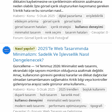
dikkatini kaybetmesine ve içeriklerinizin etkisinin azalmasına
neden olabilir. İşte görsel içerik oluştururken kaçınmanız gereken
5 kritik hata ve bu sorunları nasıl...
Haberci
Konu
5 Ocak 2025
dijital pazarlama
erişilebilirlik
etkileşim artırma
görsel içerik
görsel kalite
görsel tasarım hataları
içerik stratejisi
kullanıcı
deneyimi
Cevaplar: 0
minimalist tasarım
renk seçimi
tasarım hataları
Forum:
Görsel İçerik ve Stok Fotoğraf
2025’Te Web Tasarımında
Nasıl yapılır?
Minimalizm: Sadelik Ve İşlevsellik Nasıl
Dengelenecek?
Güncelleme — 14 Temmuz 2026: Minimalist web tasarımı,
ekrandaki öğe sayısını mümkün olduğunca azaltmak değildir.
Amaç, kullanıcının görevini gereksiz kararlar ve dikkat dağıtıcılar
olmadan tamamlamasını sağlamaktır. Kritik bilgi veya kontroller
gizleniyorsa arayüz sade görünür ama kullanımı...
Haberci
Konu
5 Ocak 2025
2025 trendleri
boşluk kullanımı
duyarlı tasarım
hızlı tasarım
karanlık mod
kullanıcı
deneyimi
minimalist web tasarımı
modern web tasarımı
performans optimizasyonu
tipografi
Cevaplar: 0
Forum:
Web Tasarım ve Geliştirme