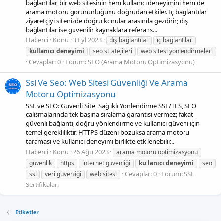
bağlantılar, bir web sitesinin hem kullanıcı deneyimini hem de
arama motoru görünürlüğünü doğrudan etkiler. İç bağlantılar
ziyaretçiyi sitenizde doğru konular arasında gezdirir; dış
bağlantılar ise güvenilir kaynaklara referans...
Haberci
Konu
3 Eyl 2023
dış bağlantılar
i̇ç bağlantılar
kullanıcı
deneyimi
seo stratejileri
web sitesi yönlendirmeleri
Cevaplar: 0
Forum:
SEO (Arama Motoru Optimizasyonu)
Ssl Ve Seo: Web Sitesi Güvenliği Ve Arama
Motoru Optimizasyonu
SSL ve SEO: Güvenli Site, Sağlıklı Yönlendirme SSL/TLS, SEO
çalışmalarında tek başına sıralama garantisi vermez; fakat
güvenli bağlantı, doğru yönlendirme ve kullanıcı güveni için
temel gerekliliktir. HTTPS düzeni bozuksa arama motoru
taraması ve kullanıcı deneyimi birlikte etkilenebilir...
Haberci
Konu
26 Ağu 2023
arama motoru optimizasyonu
güvenlik
https
internet güvenliği
kullanıcı
deneyimi
seo
Cevaplar: 0
Forum:
SSL
ssl
veri güvenliği
web sitesi
Sertifikaları
Etiketler