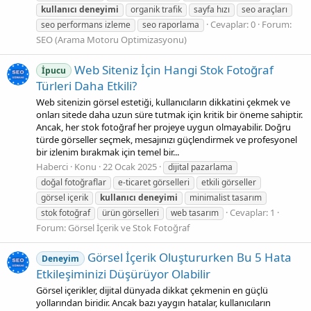
kullanıcı
deneyimi
organik trafik
sayfa hızı
seo araçları
Cevaplar: 0
Forum:
seo performans izleme
seo raporlama
SEO (Arama Motoru Optimizasyonu)
Web Siteniz İçin Hangi Stok Fotoğraf
İpucu
Türleri Daha Etkili?
Web sitenizin görsel estetiği, kullanıcıların dikkatini çekmek ve
onları sitede daha uzun süre tutmak için kritik bir öneme sahiptir.
Ancak, her stok fotoğraf her projeye uygun olmayabilir. Doğru
türde görseller seçmek, mesajınızı güçlendirmek ve profesyonel
bir izlenim bırakmak için temel bir...
Haberci
Konu
22 Ocak 2025
dijital pazarlama
doğal fotoğraflar
e-ticaret görselleri
etkili görseller
görsel içerik
kullanıcı
deneyimi
minimalist tasarım
Cevaplar: 1
stok fotoğraf
ürün görselleri
web tasarım
Forum:
Görsel İçerik ve Stok Fotoğraf
Görsel İçerik Oluştururken Bu 5 Hata
Deneyim
Etkileşiminizi Düşürüyor Olabilir
Görsel içerikler, dijital dünyada dikkat çekmenin en güçlü
yollarından biridir. Ancak bazı yaygın hatalar, kullanıcıların