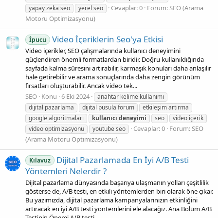
Cevaplar: 0
Forum:
SEO (Arama
yapay zeka seo
yerel seo
Motoru Optimizasyonu)
Video İçeriklerin Seo'ya Etkisi
İpucu
Video içerikler, SEO çalışmalarında kullanıcı deneyimini
güçlendiren önemli formatlardan biridir. Doğru kullanıldığında
sayfada kalma süresini artırabilir, karmaşık konuları daha anlaşılır
hale getirebilir ve arama sonuçlarında daha zengin görünüm
fırsatları oluşturabilir. Ancak video tek...
SEO
Konu
6 Eki 2024
anahtar kelime kullanımı
dijital pazarlama
dijital pusula forum
etkileşim artırma
google algoritmaları
kullanıcı
deneyimi
seo
video içerik
Cevaplar: 0
Forum:
SEO
video optimizasyonu
youtube seo
(Arama Motoru Optimizasyonu)
Dijital Pazarlamada En İyi A/B Testi
Kılavuz
Yöntemleri Nelerdir ?
Dijital pazarlama dünyasında başarıya ulaşmanın yolları çeşitlilik
gösterse de, A/B testi, en etkili yöntemlerden biri olarak öne çıkar.
Bu yazımızda, dijital pazarlama kampanyalarınızın etkinliğini
artıracak en iyi A/B testi yöntemlerini ele alacağız. Ana Bölüm A/B
Testinin Önemi A/B testi...