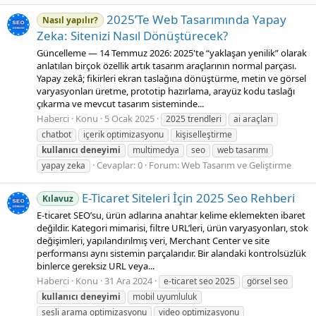
2025’Te Web Tasarımında Yapay
Nasıl yapılır?
Zeka: Sitenizi Nasıl Dönüştürecek?
Güncelleme — 14 Temmuz 2026: 2025'te “yaklaşan yenilik” olarak
anlatılan birçok özellik artık tasarım araçlarının normal parçası.
Yapay zekâ; fikirleri ekran taslağına dönüştürme, metin ve görsel
varyasyonları üretme, prototip hazırlama, arayüz kodu taslağı
çıkarma ve mevcut tasarım sisteminde...
Haberci
Konu
5 Ocak 2025
2025 trendleri
ai araçları
chatbot
içerik optimizasyonu
kişiselleştirme
kullanıcı
deneyimi
multimedya
seo
web tasarımı
Cevaplar: 0
Forum:
Web Tasarım ve Geliştirme
yapay zeka
E-Ticaret Siteleri İçin 2025 Seo Rehberi
Kılavuz
E‑ticaret SEO’su, ürün adlarına anahtar kelime eklemekten ibaret
değildir. Kategori mimarisi, filtre URL’leri, ürün varyasyonları, stok
değişimleri, yapılandırılmış veri, Merchant Center ve site
performansı aynı sistemin parçalarıdır. Bir alandaki kontrolsüzlük
binlerce gereksiz URL veya...
Haberci
Konu
31 Ara 2024
e-ticaret seo 2025
görsel seo
kullanıcı
deneyimi
mobil uyumluluk
sesli arama optimizasyonu
video optimizasyonu