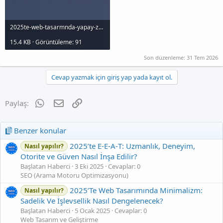
2025te-web-tasarmnda-yapay-zeka-sitenizi-nasl-donusturecek_1000x120.jpg
15.4 KB · Görüntüleme: 91
Son düzenleme:
31 Tem 2026
Cevap yazmak için giriş yap yada kayıt ol.
WhatsApp
E-posta
Link
Paylaş:
Benzer konular
2025’te E‑E‑A‑T: Uzmanlık, Deneyim,
Nasıl yapılır?
Otorite ve Güven Nasıl İnşa Edilir?
Başlatan Haberci
3 Eki 2025
Cevaplar: 0
SEO (Arama Motoru Optimizasyonu)
2025’Te Web Tasarımında Minimalizm:
Nasıl yapılır?
Sadelik Ve İşlevsellik Nasıl Dengelenecek?
Başlatan Haberci
5 Ocak 2025
Cevaplar: 0
Web Tasarım ve Geliştirme