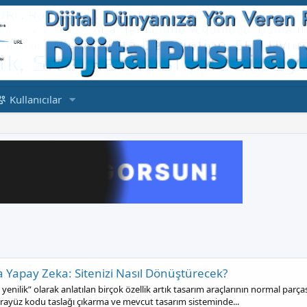
Kullanıcılar
 Yapay Zeka: Sitenizi Nasıl Dönüştürecek?
ilik” olarak anlatılan birçok özellik artık tasarım araçlarının normal parças
arayüz kodu taslağı çıkarma ve mevcut tasarım sisteminde...