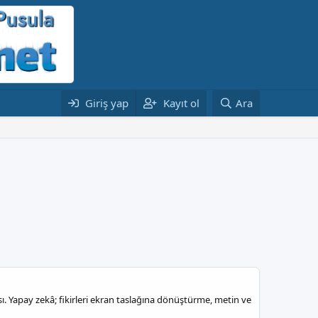
Giriş yap
Kayıt ol
Ara
ı. Yapay zekâ; fikirleri ekran taslağına dönüştürme, metin ve