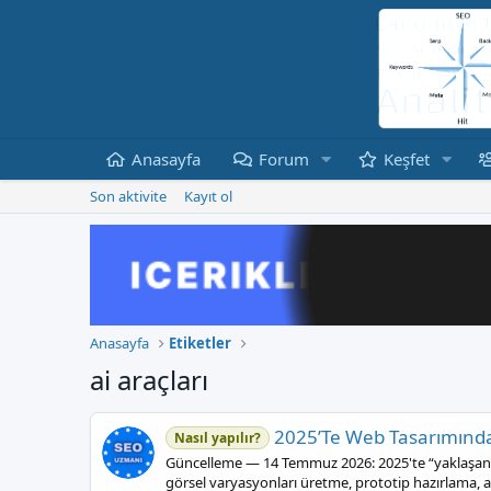
Anasayfa
Forum
Keşfet
Son aktivite
Kayıt ol
Anasayfa
Etiketler
ai araçları
2025’Te Web Tasarımında
Nasıl yapılır?
Güncelleme — 14 Temmuz 2026: 2025'te “yaklaşan yen
görsel varyasyonları üretme, prototip hazırlama, 