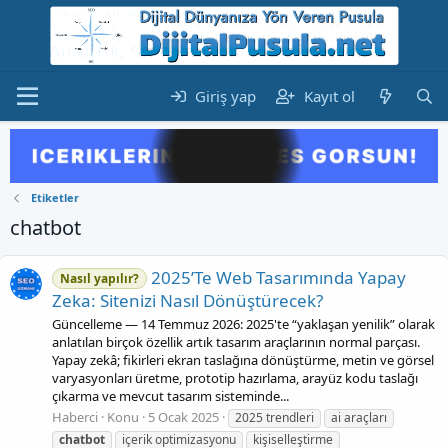
Giriş yap
Kayıt ol
Etiketler
chatbot
2025’Te Web Tasarımında Yapay
Nasıl yapılır?
Zeka: Sitenizi Nasıl Dönüştürecek?
Güncelleme — 14 Temmuz 2026: 2025'te “yaklaşan yenilik” olarak
anlatılan birçok özellik artık tasarım araçlarının normal parçası.
Yapay zekâ; fikirleri ekran taslağına dönüştürme, metin ve görsel
varyasyonları üretme, prototip hazırlama, arayüz kodu taslağı
çıkarma ve mevcut tasarım sisteminde...
Haberci
Konu
5 Ocak 2025
2025 trendleri
ai araçları
chatbot
içerik optimizasyonu
kişiselleştirme