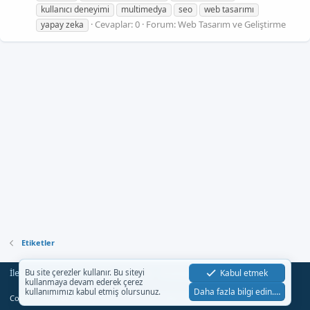
kullanıcı deneyimi
multimedya
seo
web tasarımı
Cevaplar: 0
Forum:
Web Tasarım ve Geliştirme
yapay zeka
Etiketler
İletişim
Şartlar
Gizlilik
Yardım
Anasayfa
Kabul etmek
Bu site çerezler kullanır. Bu siteyi
R
kullanmaya devam ederek çerez
S
Daha fazla bilgi edin.…
kullanımımızı kabul etmiş olursunuz.
S
®
Community platform by XenForo
© 2010-2023 XenForo Ltd.