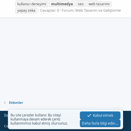
kullanıcı deneyimi
multimedya
seo
web tasarımı
Cevaplar: 0
Forum:
Web Tasarım ve Geliştirme
yapay zeka
Etiketler
İletişim
Şartlar
Gizlilik
Yardım
Anasayfa
Kabul etmek
Bu site çerezler kullanır. Bu siteyi
R
kullanmaya devam ederek çerez
S
Daha fazla bilgi edin.…
kullanımımızı kabul etmiş olursunuz.
S
®
Community platform by XenForo
© 2010-2023 XenForo Ltd.