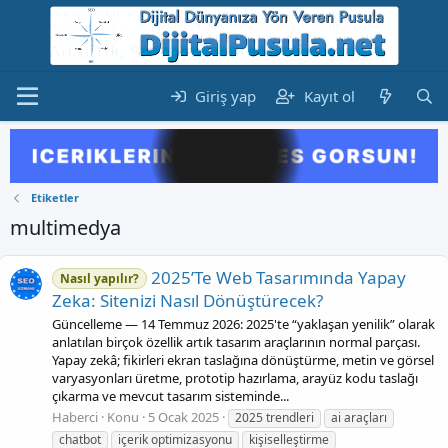
Giriş yap
Kayıt ol
Etiketler
multimedya
2025’Te Web Tasarımında Yapay
Nasıl yapılır?
Zeka: Sitenizi Nasıl Dönüştürecek?
Güncelleme — 14 Temmuz 2026: 2025'te “yaklaşan yenilik” olarak
anlatılan birçok özellik artık tasarım araçlarının normal parçası.
Yapay zekâ; fikirleri ekran taslağına dönüştürme, metin ve görsel
varyasyonları üretme, prototip hazırlama, arayüz kodu taslağı
çıkarma ve mevcut tasarım sisteminde...
Haberci
Konu
5 Ocak 2025
2025 trendleri
ai araçları
chatbot
içerik optimizasyonu
kişiselleştirme