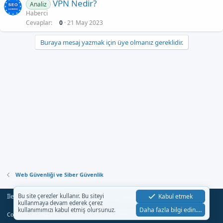
VPN Nedir?
Analiz
Haberci
Cevaplar
0
21 May 2023
Buraya mesaj yazmak için üye olmanız gereklidir.
Web Güvenliği ve Siber Güvenlik
İletişim
Şartlar
Gizlilik
Yardım
Anasayfa
Kabul etmek
Bu site çerezler kullanır. Bu siteyi
R
kullanmaya devam ederek çerez
S
Daha fazla bilgi edin.…
kullanımımızı kabul etmiş olursunuz.
S
®
Community platform by XenForo
© 2010-2023 XenForo Ltd.