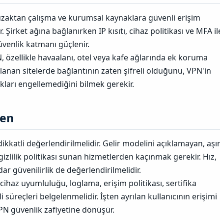
uzaktan çalışma ve kurumsal kaynaklara güvenli erişim
 Şirket ağına bağlanırken IP kısıtı, cihaz politikası ve MFA il
güvenlik katmanı güçlenir.
PN, özellikle havaalanı, otel veya kafe ağlarında ek koruma
lanan sitelerde bağlantının zaten şifreli olduğunu, VPN'in
ıkları engellemediğini bilmek gerekir.
en​
ikkatli değerlendirilmelidir. Gelir modelini açıklamayan, aşır
 gizlilik politikası sunan hizmetlerden kaçınmak gerekir. Hız,
ar güvenilirlik de değerlendirilmelidir.
ihaz uyumluluğu, loglama, erişim politikası, sertifika
li süreçleri belgelenmelidir. İşten ayrılan kullanıcının erişimi
N güvenlik zafiyetine dönüşür.