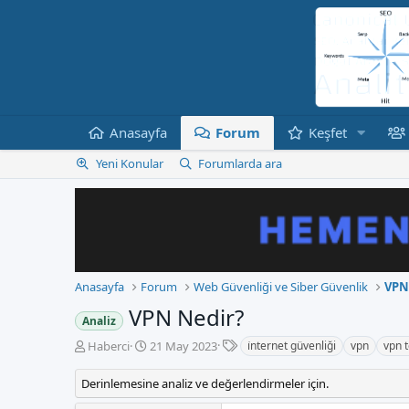
Anasayfa
Forum
Keşfet
Yeni Konular
Forumlarda ara
Anasayfa
Forum
Web Güvenliği ve Siber Güvenlik
VPN 
VPN Nedir?
Analiz
E
K
B
Haberci
21 May 2023
i̇nternet güvenliği
vpn
vpn t
t
o
a
i
n
ş
Derinlemesine analiz ve değerlendirmeler için.
k
b
l