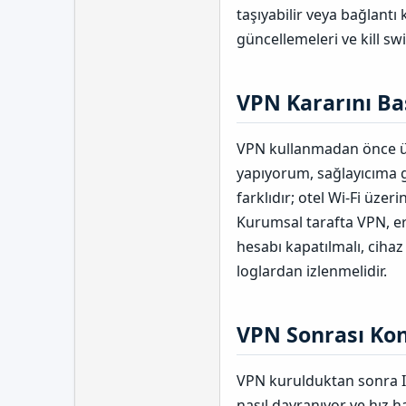
taşıyabilir veya bağlantı
güncellemeleri ve kill swi
VPN Kararını Bas
VPN kullanmadan önce üç
yapıyorum, sağlayıcıma 
farklıdır; otel Wi-Fi üzer
Kurumsal tarafta VPN, eri
hesabı kapatılmalı, cihaz
loglardan izlenmelidir.
VPN Sonrası Kont
VPN kurulduktan sonra IP 
nasıl davranıyor ve hız h