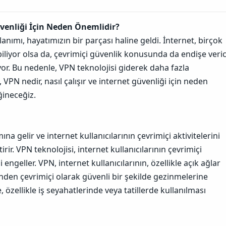
n
u
n
venliği İçin Neden Önemlidir?
B
a
ımı, hayatımızın bir parçası haline geldi. İnternet, birçok
ğ
abiliyor olsa da, çevrimiçi güvenlik konusunda da endişe veric
l
a
yor. Bu nedenle, VPN teknolojisi giderek daha fazla
n
 VPN nedir, nasıl çalışır ve internet güvenliği için neden
t
ı
ğineceğiz.
s
ı
n
ı
a gelir ve internet kullanıcılarının çevrimiçi aktivitelerini
K
o
tirir. VPN teknolojisi, internet kullanıcılarının çevrimiçi
p
i engeller.
VPN, internet kullanıcılarının, özellikle açık ağlar
y
a
inden çevrimiçi olarak güvenli bir şekilde gezinmelerine
l
 özellikle iş seyahatlerinde veya tatillerde kullanılması
a