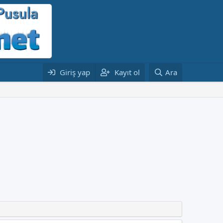
Giriş yap
Kayıt ol
Ara