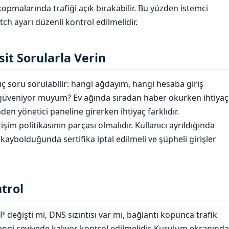
 kopmalarında trafiği açık bırakabilir. Bu yüzden istemci
tch ayarı düzenli kontrol edilmelidir.
it Sorularla Verin​
 soru sorulabilir: hangi ağdayım, hangi hesaba giriş
güveniyor muyum? Ev ağında sıradan haber okurken ihtiyaç
inden yönetici paneline girerken ihtiyaç farklıdır.
şim politikasının parçası olmalıdır. Kullanıcı ayrıldığında
 kaybolduğunda sertifika iptal edilmeli ve şüpheli girişler
rol​
değişti mi, DNS sızıntısı var mı, bağlantı kopunca trafik
angi seviyede kalıyor kontrol edilmelidir. Kurulum ekranında