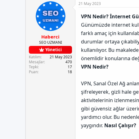
e
u
a
21 May 2023
t
y
n
l
u
g
VPN Nedir? İnternet Gü
e
b
ı
r
a
ç
Günümüzde internet kullan
ş
t
farklı amaç için kullanıl
l
a
Haberci
a
r
durumlar ortaya çıkabili
SEO UZMANI
t
i
kullanılıyor. Bu makalede,
Yönetici
a
h
n
i
Katılım
21 May 2023
önemlidir konularına de
Mesajlar
470
VPN Nedir?
Tepki
17
Puan
18
VPN, Sanal Özel Ağ anlamın
şifreleyerek, gizli hale ge
aktivitelerinin izlenmesin
gibi güvensiz ağlar üzer
yardımcı olur. Bu nedenle,
yaygındır.
Nasıl Çalışır?