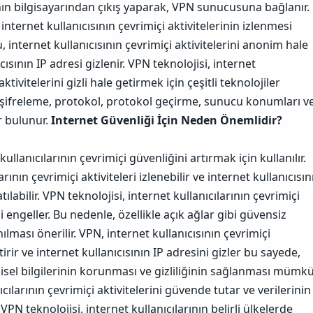
ının bilgisayarından çıkış yaparak, VPN sunucusuna bağlanır.
internet kullanıcısının çevrimiçi aktivitelerinin izlenmesi
 internet kullanıcısının çevrimiçi aktivitelerini anonim hale
cısının IP adresi gizlenir.
VPN teknolojisi, internet
aktivitelerini gizli hale getirmek için çeşitli teknolojiler
a şifreleme, protokol, protokol geçirme, sunucu konumları v
r bulunur.
Internet Güvenliği İçin Neden Önemlidir?
kullanıcılarının çevrimiçi güvenliğini artırmak için kullanılır.
rının çevrimiçi aktiviteleri izlenebilir ve internet kullanıcısın
tılabilir.
VPN teknolojisi, internet kullanıcılarının çevrimiçi
i engeller. Bu nedenle, özellikle açık ağlar gibi güvensiz
lması önerilir. VPN, internet kullanıcısının çevrimiçi
etirir ve internet kullanıcısının IP adresini gizler bu sayede,
işisel bilgilerinin korunması ve gizliliğinin sağlanması mümk
ıcılarının çevrimiçi aktivitelerini güvende tutar ve verilerinin
 VPN teknolojisi, internet kullanıcılarının belirli ülkelerde