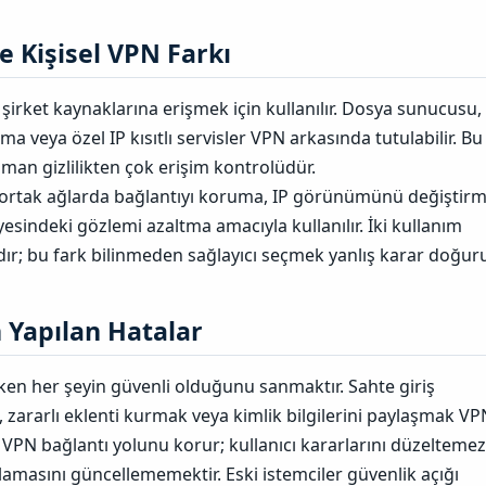
 Kişisel VPN Farkı​
şirket kaynaklarına erişmek için kullanılır. Dosya sunucusu,
a veya özel IP kısıtlı servisler VPN arkasında tutulabilir. Bu
an gizlilikten çok erişim kontrolüdür.
k ortak ağlarda bağlantıyı koruma, IP görünümünü değiştir
iyesindeki gözlemi azaltma amacıyla kullanılır. İki kullanım
dır; bu fark bilinmeden sağlayıcı seçmek yanlış karar doğuru
Yapılan Hatalar​
ken her şeyin güvenli olduğunu sanmaktır. Sahte giriş
 zararlı eklenti kurmak veya kimlik bilgilerini paylaşmak VP
VPN bağlantı yolunu korur; kullanıcı kararlarını düzeltemez
lamasını güncellememektir. Eski istemciler güvenlik açığı