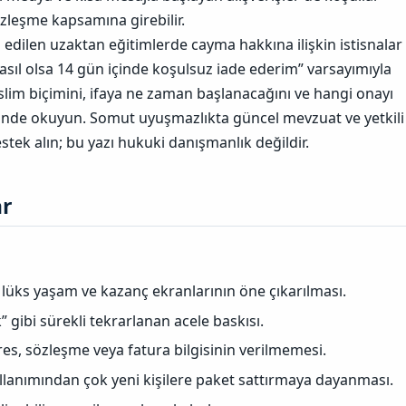
zleşme kapsamına girebilir.
fa edilen uzaktan eğitimlerde cayma hakkına ilişkin istisnalar
asıl olsa 14 gün içinde koşulsuz iade ederim” varsayımıyla
eslim biçimini, ifaya ne zaman başlanacağını ve hangi onayı
inde okuyun. Somut uyuşmazlıkta güncel mevzuat ve yetkili
stek alın; bu yazı hukuki danışmanlık değildir.
r​
 lüks yaşam ve kazanç ekranlarının öne çıkarılması.
” gibi sürekli tekrarlanan acele baskısı.
res, sözleşme veya fatura bilgisinin verilmemesi.
llanımından çok yeni kişilere paket sattırmaya dayanması.