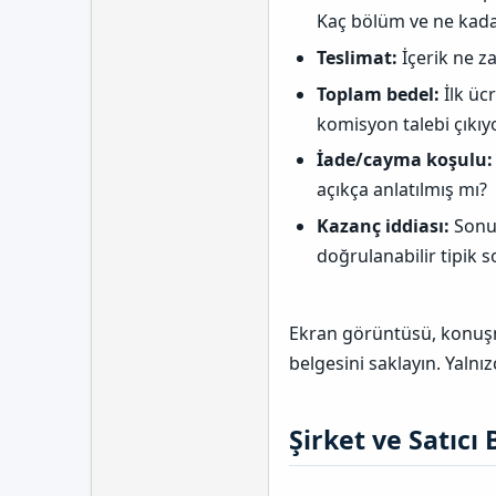
Kaç bölüm ve ne kada
Teslimat:
İçerik ne z
Toplam bedel:
İlk üc
komisyon talebi çıkı
İade/cayma koşulu:
açıkça anlatılmış mı?
Kazanç iddiası:
Sonuç
doğrulanabilir tipik s
Ekran görüntüsü, konuşm
belgesini saklayın. Yalnı
Şirket ve Satıcı 