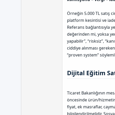
Örneğin 5.000 TL satış ci
platform kesintisi ve iad
Referans bağlantısıyla y
değerinden mi, yoksa yen
yapabilir”, “risksiz”, “kan
ciddiye alınması gereken u
“proven system” söylemler
Dijital Eğitim Sa
Ticaret Bakanlığının mes
öncesinde ürün/hizmetin te
fiyat, ek masraflar, cay
bilgilendirilmelidir. Sos