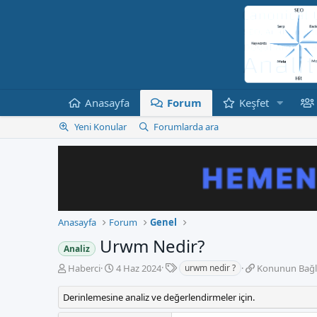
Anasayfa
Forum
Keşfet
Yeni Konular
Forumlarda ara
Anasayfa
Forum
Genel
Urwm Nedir?
Analiz
E
K
B
K
Haberci
4 Haz 2024
urwm nedir ?
Konunun Bağla
t
o
a
o
i
n
ş
n
Derinlemesine analiz ve değerlendirmeler için.
k
b
l
u