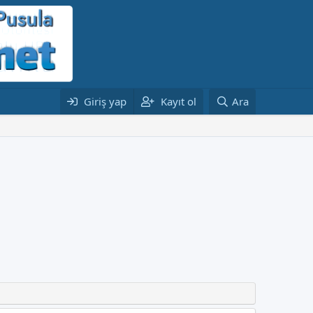
Giriş yap
Kayıt ol
Ara