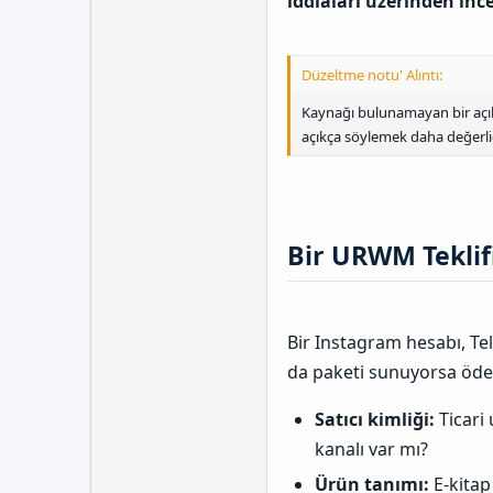
iddiaları üzerinden inc
Düzeltme notu' Alıntı:
Kaynağı bulunamayan bir açıl
açıkça söylemek daha değerlid
Bir URWM Teklifi
Bir Instagram hesabı, Te
da paketi sunuyorsa ödeme
Satıcı kimliği:
Ticari 
kanalı var mı?
Ürün tanımı:
E-kitap 