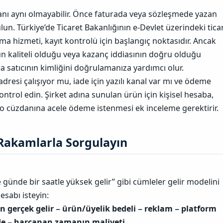
vanı aynı olmayabilir. Önce faturada veya sözleşmede yazan
ulun. Türkiye’de Ticaret Bakanlığının e-Devlet üzerindeki ticar
ma hizmeti, kayıt kontrolü için başlangıç noktasıdır. Ancak
 kaliteli olduğu veya kazanç iddiasının doğru olduğu
a satıcının kimliğini doğrulamanıza yardımcı olur.
 adresi çalışıyor mu, iade için yazılı kanal var mı ve ödeme
ntrol edin. Şirket adına sunulan ürün için kişisel hesaba,
to cüzdanına acele ödeme istenmesi ek inceleme gerektirir.
Rakamlarla Sorgulayın​
 günde bir saatle yüksek gelir” gibi cümleler gelir modelini
esabı isteyin:
en gerçek gelir − ürün/üyelik bedeli − reklam − platform
de − harcanan zamanın maliyeti