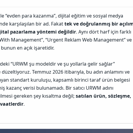
le “evden para kazanma”, dijital eğitim ve sosyal medya
inde karşılaşılan bir ad. Fakat
tek ve doğrulanmış bir açılı
ijital pazarlama yöntemi değildir
. Aynı dört harf için farklı
e With Management”, “Urgent Reklam Web Management” ve
 bunun en açık işaretidir.
eki “URWM şu modeldir ve şu yollarla gelir sağlar”
e düzeltiyoruz. Temmuz 2026 itibarıyla, bu adın anlamını ve
yan standart kuruluşu, kapsamlı birinci taraf ürün belgesi
iş kazanç verisi bulunamadı. Bir satıcı URWM adını
ilmesi gereken şey kısaltma değil;
satılan ürün, sözleşme,
 vaatlerdir
.