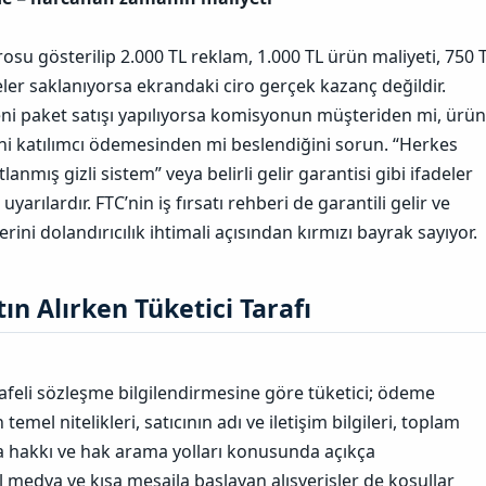
rosu gösterilip 2.000 TL reklam, 1.000 TL ürün maliyeti, 750 
eler saklanıyorsa ekrandaki ciro gerçek kazanç değildir.
eni paket satışı yapılıyorsa komisyonun müşteriden mi, ürün
i katılımcı ödemesinden mi beslendiğini sorun.
“Herkes
ıtlanmış gizli sistem” veya belirli gelir garantisi gibi ifadeler
yarılardır. FTC’nin iş fırsatı rehberi de garantili gelir ve
ini dolandırıcılık ihtimali açısından kırmızı bayrak sayıyor.
tın Alırken Tüketici Tarafı​
afeli sözleşme bilgilendirmesine göre tüketici; ödeme
mel nitelikleri, satıcının adı ve iletişim bilgileri, toplam
ma hakkı ve hak arama yolları konusunda açıkça
yal medya ve kısa mesajla başlayan alışverişler de koşullar