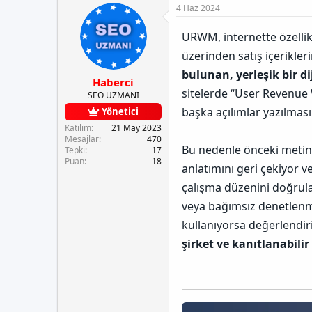
e
u
a
n
4 Haz 2024
t
y
n
u
l
u
g
n
URWM, internette özellik
e
b
ı
B
r
a
ç
a
üzerinden satış içerikler
ş
t
ğ
bulunan, yerleşik bir d
l
a
l
Haberci
a
r
a
sitelerde “User Revenu
SEO UZMANI
t
i
n
başka açılımlar yazılması
Yönetici
a
h
t
n
i
ı
Katılım
21 May 2023
Mesajlar
470
s
Bu nedenle önceki metind
Tepki
17
ı
Puan
18
n
anlatımını geri çekiyor v
ı
çalışma düzenini doğrula
K
o
veya bağımsız denetlenm
p
kullanıyorsa değerlendir
y
a
şirket ve kanıtlanabilir
l
a