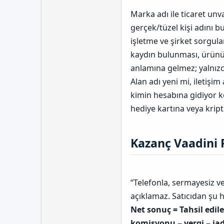
Marka adı ile ticaret un
gerçek/tüzel kişi adını b
işletme ve şirket sorgula
kaydın bulunması, ürünün
anlamına gelmez; yalnızc
Alan adı yeni mi, iletişim
kimin hesabına gidiyor ko
hediye kartına veya krip
Kazanç Vaadini 
“Telefonla, sermayesiz ve
açıklamaz. Satıcıdan şu h
Net sonuç = Tahsil edil
komisyonu − vergi − ia