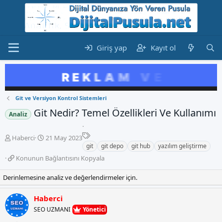
Giriş yap
Kayıt ol
Git ve Versiyon Kontrol Sistemleri
Git Nedir? Temel Özellikleri Ve Kullanımı
Analiz
E
K
B
Haberci
21 May 2023
t
o
a
git
git depo
git hub
yazılım geliştirme
i
n
ş
K
Konunun Bağlantısını Kopyala
k
b
l
o
e
u
a
n
Derinlemesine analiz ve değerlendirmeler için.
t
y
n
u
l
u
g
n
e
Haberci
b
ı
u
r
a
ç
SEO UZMANI
Yönetici
n
ş
t
B