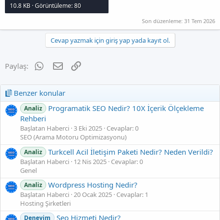
10.8 KB · Görüntüleme: 80
Son düzenleme:
31 Tem 2026
Cevap yazmak için giriş yap yada kayıt ol.
WhatsApp
E-posta
Link
Paylaş:
Benzer konular
Programatik SEO Nedir? 10X İçerik Ölçekleme
Analiz
Rehberi
Başlatan Haberci
3 Eki 2025
Cevaplar: 0
SEO (Arama Motoru Optimizasyonu)
Turkcell Acil İletişim Paketi Nedir? Neden Verildi?
Analiz
Başlatan Haberci
12 Nis 2025
Cevaplar: 0
Genel
Wordpress Hosting Nedir?
Analiz
Başlatan Haberci
20 Ocak 2025
Cevaplar: 1
Hosting Şirketleri
Seo Hizmeti Nedir?
Deneyim