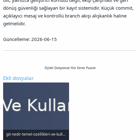
Git, yalnızca geliştirici komutu değil, ekip çalışması ve geri
dönüş güvenliği sağlayan bir kayıt sistemidir. Küçük commit,
açıklayıcı mesaj ve kontrollü branch akışı alışkanlık haline
gelmelidir.
Güncelleme: 2026-06-15
Dijital Dünyanıza Yön Veren Pusula
Ekli dosyalar
git-nedir-temel-ozellikleri-ve-kullanm_1000x120.jpg