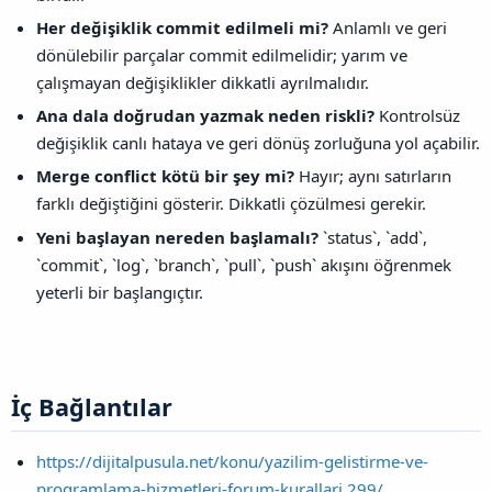
Her değişiklik commit edilmeli mi?
Anlamlı ve geri
dönülebilir parçalar commit edilmelidir; yarım ve
çalışmayan değişiklikler dikkatli ayrılmalıdır.
Ana dala doğrudan yazmak neden riskli?
Kontrolsüz
değişiklik canlı hataya ve geri dönüş zorluğuna yol açabilir.
Merge conflict kötü bir şey mi?
Hayır; aynı satırların
farklı değiştiğini gösterir. Dikkatli çözülmesi gerekir.
Yeni başlayan nereden başlamalı?
`status`, `add`,
`commit`, `log`, `branch`, `pull`, `push` akışını öğrenmek
yeterli bir başlangıçtır.
İç Bağlantılar​
https://dijitalpusula.net/konu/yazilim-gelistirme-ve-
programlama-hizmetleri-forum-kurallari.299/