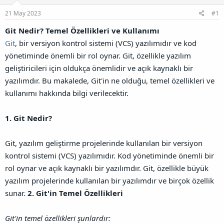
l
a
a
21 May 2023
#1
a
r
ğ
t
i
l
Git Nedir? Temel Özellikleri ve Kullanımı
a
h
a
n
i
Git
, bir versiyon kontrol sistemi (VCS) yazılımıdır ve kod
n
t
yönetiminde önemli bir rol oynar. Git, özellikle yazılım
ı
geliştiricileri için oldukça önemlidir ve açık kaynaklı bir
s
ı
yazılımdır. Bu makalede, Git'in ne olduğu, temel özellikleri ve
n
kullanımı hakkında bilgi verilecektir.
ı
K
o
1. Git Nedir?
p
y
a
Git, yazılım geliştirme projelerinde kullanılan bir versiyon
l
kontrol sistemi (VCS) yazılımıdır. Kod yönetiminde önemli bir
a
rol oynar ve açık kaynaklı bir yazılımdır. Git, özellikle büyük
yazılım projelerinde kullanılan bir yazılımdır ve birçok özellik
sunar.
2. Git'in Temel Özellikleri
Git'in temel özellikleri şunlardır: