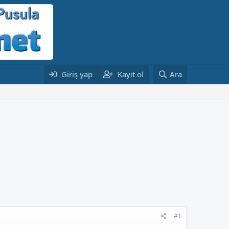
Giriş yap
Kayıt ol
Ara
#1