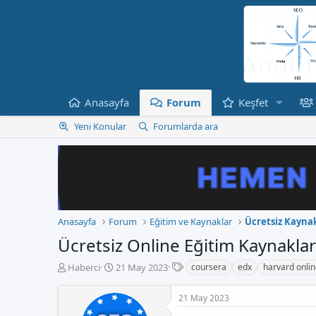
Anasayfa
Forum
Keşfet
Yeni Konular
Forumlarda ara
Anasayfa
Forum
Eğitim ve Kaynaklar
Ücretsiz Kaynak
Ücretsiz Online Eğitim Kaynakları
E
K
B
Haberci
21 May 2023
coursera
edx
harvard onli
t
o
a
i
n
ş
21 May 2023
k
b
l