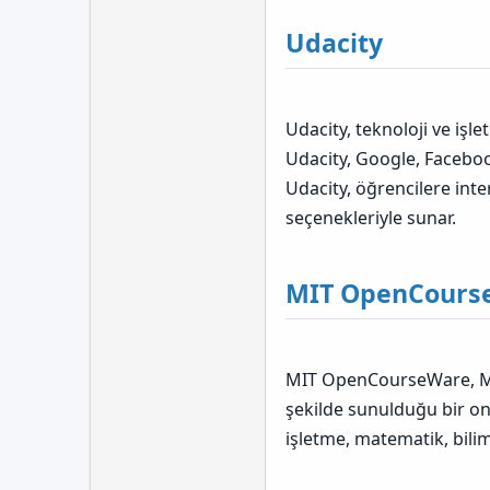
Udacity
Udacity, teknoloji ve işl
Udacity, Google, Faceboo
Udacity, öğrencilere int
seçenekleriyle sunar.
MIT OpenCours
MIT OpenCourseWare, Mas
şekilde sunulduğu bir o
işletme, matematik, bili