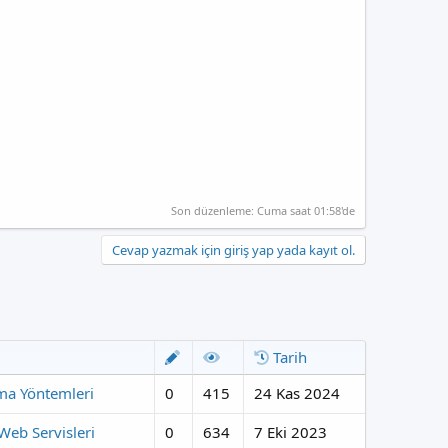
Son düzenleme:
Cuma saat 01:58'de
Cevap yazmak için giriş yap yada kayıt ol.
Tarih
ma Yöntemleri
0
415
24 Kas 2024
Web Servisleri
0
634
7 Eki 2023