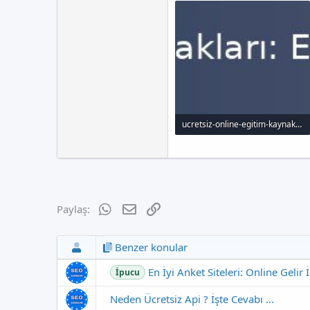
ucretsiz-online-egitim-kaynaklar-en-iyi-10-secimimiz_1000x120.jpg
13.4 KB · Görüntüleme: 78
WhatsApp
E-posta
Link
Paylaş:
Benzer konular
En İyi Anket Siteleri: Online Gelir İ
İpucu
Neden Ücretsiz Api ? İşte Cevabı ...