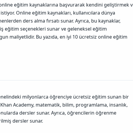
n
nline eğitim kaynaklarına başvurarak kendini geliştirmek 
u
n
stiyor. Online eğitim kaynakları, kullanıcılara dünya
B
enlerden ders alma fırsatı sunar. Ayrıca, bu kaynaklar,
a
ğ
lmiş eğitim seçenekleri sunar ve geleneksel eğitim
l
 maliyetlidir. Bu yazıda, en iyi 10 ücretsiz online eğitim
a
n
t
ı
s
ı
n
ı
K
o
p
elindeki milyonlarca öğrenciye ücretsiz eğitim sunan bir
y
a
. Khan Academy, matematik, bilim, programlama, insanlık,
l
nularda dersler sunar. Ayrıca, öğrencilerin öğrenme
a
rilmiş dersler sunar.