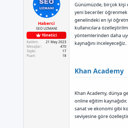
e
u
a
Günümüzde, birçok kişi o
t
y
n
l
u
g
yeni beceriler öğrenmek i
e
b
ı
genelindeki en iyi öğretm
r
a
ç
Haberci
ş
t
kullanıcılara özelleştiri
SEO UZMANI
l
a
yöntemlerinden daha uygun
Yönetici
a
r
t
i
Katılım
21 May 2023
kaynağını inceleyeceğiz.
Mesajlar
470
a
h
Tepki
17
n
i
Puan
18
Khan Academy
Khan Academy, dünya gen
online eğitim kaynağıdır
sanat ve ekonomi gibi ko
seviyesine göre özelleşti