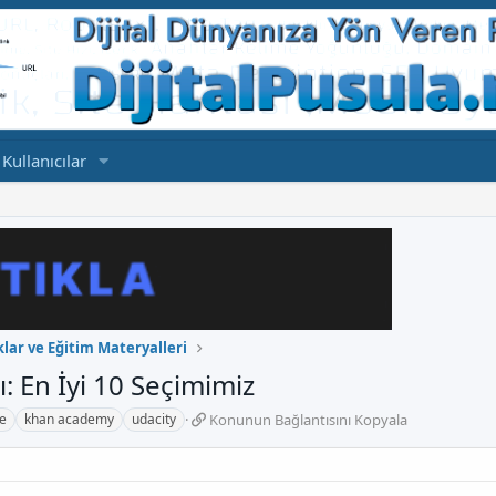
Kullanıcılar
lar ve Eğitim Materyalleri
: En İyi 10 Seçimimiz
K
ne
khan academy
udacity
Konunun Bağlantısını Kopyala
o
n
u