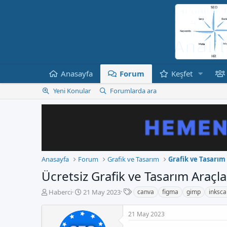
Anasayfa
Forum
Keşfet
Yeni Konular
Forumlarda ara
Anasayfa
Forum
Grafik ve Tasarım
Grafik ve Tasarım
Ücretsiz Grafik ve Tasarım Araçla
E
K
B
Haberci
21 May 2023
canva
figma
gimp
inksc
t
o
a
i
n
ş
21 May 2023
k
b
l