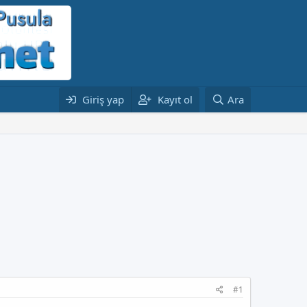
Giriş yap
Kayıt ol
Ara
#1