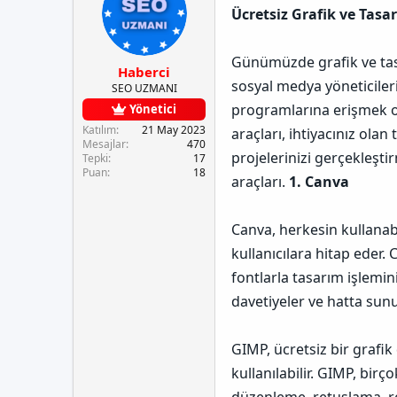
e
u
a
Ücretsiz Grafik ve Tasa
t
y
n
l
u
g
e
b
ı
Günümüzde grafik ve tasa
r
a
ç
Haberci
ş
t
sosyal medya yöneticileri
SEO UZMANI
l
a
programlarına erişmek old
Yönetici
a
r
t
i
Katılım
21 May 2023
araçları, ihtiyacınız ola
Mesajlar
470
a
h
projelerinizi gerçekleştir
Tepki
17
n
i
Puan
18
araçları.
1. Canva
Canva, herkesin kullanab
kullanıcılara hitap eder. 
fontlarla tasarım işlemini
davetiyeler ve hatta sunum
GIMP, ücretsiz bir grafi
kullanılabilir. GIMP, bir