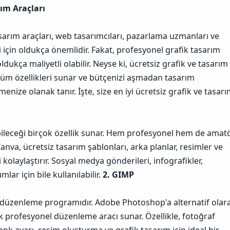
n
rım Araçları
u
n
B
rım araçları, web tasarımcıları, pazarlama uzmanları ve
a
ğ
 için oldukça önemlidir. Fakat, profesyonel grafik tasarım
l
ukça maliyetli olabilir. Neyse ki, ücretsiz grafik ve tasarım
a
n
n tüm özellikleri sunar ve bütçenizi aşmadan tasarım
t
menize olanak tanır. İşte, size en iyi ücretsiz grafik ve tasar
ı
s
ı
n
ı
ileceği birçok özellik sunar. Hem profesyonel hem de amat
K
Canva, ücretsiz tasarım şablonları, arka planlar, resimler ve
o
p
 kolaylaştırır. Sosyal medya gönderileri, infografikler,
y
lar için bile kullanılabilir.
2. GIMP
a
l
a
k düzenleme programıdır. Adobe Photoshop'a alternatif olar
çok profesyonel düzenleme aracı sunar. Özellikle, fotoğraf