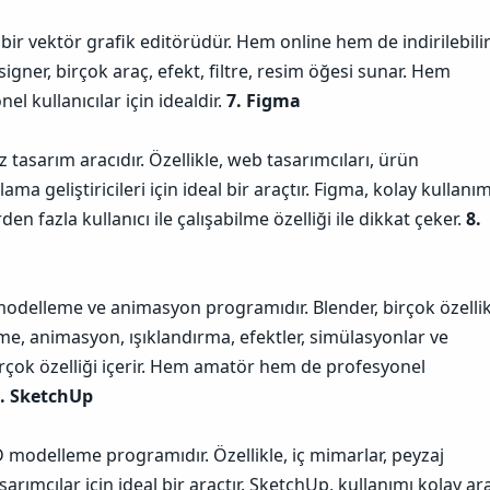
 bir vektör grafik editörüdür. Hem online hem de indirilebili
igner, birçok araç, efekt, filtre, resim öğesi sunar. Hem
 kullanıcılar için idealdir.
7. Figma
z tasarım aracıdır. Özellikle, web tasarımcıları, ürün
ama geliştiricileri için ideal bir araçtır. Figma, kolay kullanım
den fazla kullanıcı ile çalışabilme özelliği ile dikkat çeker.
8.
 modelleme ve animasyon programıdır. Blender, birçok özelli
me, animasyon, ışıklandırma, efektler, simülasyonlar ve
rçok özelliği içerir. Hem amatör hem de profesyonel
. SketchUp
D modelleme programıdır. Özellikle, iç mimarlar, peyzaj
arımcılar için ideal bir araçtır. SketchUp, kullanımı kolay ar