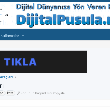
Kullanıcılar
 Araçları
rı
K
ape
krita
Konunun Bağlantısını Kopyala
o
n
u