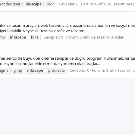
Cevaplar: 0
Forum:
Grafik ve Tasarım Araçl
avit designer
inkscape
pixlr
ik ve tasarım araçları, web tasarımcıları, pazarlama uzmanları ve sosyal medy
li olabilir. Neyse ki, ücretsiz grafik ve tasarım...
Cevaplar: 0
Forum:
Grafik ve Tasarım Araçları
imp
inkscape
krita
, her sektörde büyük bir öneme sahiptir ve doğru programı kullanmak, bir tasa
rofesyonel sonuçlar elde etmenize yardımcı olan araçlar...
Cevaplar: 0
Forum:
Grafik Tasarım İp
figma
gimp
inkscape
procreate