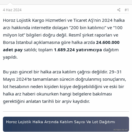
u
l
r
a
n
a
r
4 Haz 2024
#1
B
t
i
a
a
h
Horoz Lojistik Kargo Hizmetleri ve Ticaret AŞ’nin 2024 halka
ğ
n
i
arzı hakkında internette dolaşan “200 bin katılımcı” ve “100
l
a
milyon lot” bilgileri doğru değil. Resmî şirket raporları ve
n
Borsa İstanbul açıklamasına göre halka arzda
24.600.000
t
ı
adet pay
satıldı; toplam
1.689.224 yatırımcıya
dağıtım
s
yapıldı.
ı
n
ı
Bu yazı güncel bir halka arza katılım çağrısı değildir. 29–31
K
Mayıs 2024’te tamamlanan sürecin doğrulanmış sonuçlarını,
o
lot hesabının neden kişiden kişiye değişebildiğini ve eski bir
p
y
halka arz haberi okunurken hangi belgelere bakılması
a
gerektiğini anlatan tarihli bir arşiv kaydıdır.
l
a