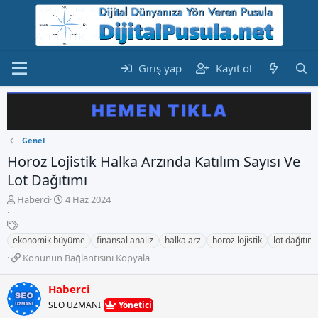
Giriş yap
Kayıt ol
Genel
Horoz Lojistik Halka Arzında Katılım Sayısı Ve
Lot Dağıtımı
K
B
Haberci
4 Haz 2024
o
a
n
E
ş
b
t
l
ekonomik büyüme
finansal analiz
halka arz
horoz lojistik
lot dağıtımı
u
i
a
K
Konunun Bağlantısını Kopyala
y
k
n
o
u
e
g
n
b
t
Haberci
ı
u
a
l
ç
SEO UZMANI
Yönetici
n
ş
e
t