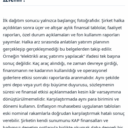
İlk dağıtım sonucu yalnızca başlangıç fotoğrafıdır. Şirket halka
açıldıktan sonra üçer ve altışar aylık finansal tablolar, faaliyet
raporları, özel durum açıklamaları ve fon kullanım raporları
yayımlar. Halka arz sırasında anlatılan yatırım planının
gerçekleşip gerçekleşmediği bu belgelerden takip edilir.
Örneğin “elektrikli araç yatırımı yapılacak” ifadesi tek başına
sonuç değildir. Kaç araç alındığı, ne zaman devreye girdiği,
finansmanın ne kadarının kullanıldığı ve operasyonel
giderlere etkisi sonraki raporlarda aranmalıdır. Aynı şekilde
yeni depo veya yurt dışı büyüme duyurusu, sözleşmenin
süresi ve finansal etkisi açıklanmadan kesin kâr varsayımına
dönüştürülmemelidir.
Karşılaştırmada aynı para birimini ve
dönemi kullanın. Enflasyon muhasebesi uygulanan tabloları
eski nominal rakamlarla doğrudan karşılaştırmak hatalı sonuç
verebilir. Şirketin kendi sunumunu KAP finansalları ve
bağımsız denetim notlarıyla birlikte okumak daha dengeli bir