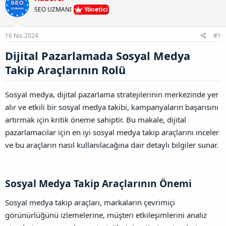
u
l
r
a
SEO UZMANI
Yönetici
n
a
r
B
t
i
a
a
h
16 Nis 2024
#1
ğ
n
i
l
Dijital Pazarlamada Sosyal Medya
a
n
Takip Araçlarının Rolü​
t
ı
s
Sosyal medya, dijital pazarlama stratejilerinin merkezinde yer
ı
alır ve etkili bir sosyal medya takibi, kampanyaların başarısını
n
artırmak için kritik öneme sahiptir. Bu makale, dijital
ı
K
pazarlamacılar için en iyi sosyal medya takip araçlarını inceler
o
ve bu araçların nasıl kullanılacağına dair detaylı bilgiler sunar.
p
y
a
l
Sosyal Medya Takip Araçlarının Önemi​
a
Sosyal medya takip araçları, markaların çevrimiçi
görünürlüğünü izlemelerine, müşteri etkileşimlerini analiz