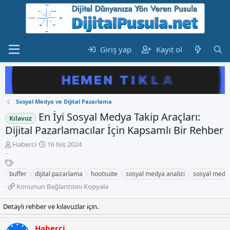
Giriş yap
Kayıt ol
Sosyal Medya ve Dijital Pazarlama
En İyi Sosyal Medya Takip Araçları:
Kılavuz
Dijital Pazarlamacılar İçin Kapsamlı Bir Rehber
K
B
Haberci
16 Nis 2024
o
a
n
E
ş
b
t
l
buffer
dijital pazarlama
hootsuite
sosyal medya analizi
sosyal medya
u
i
a
K
Konunun Bağlantısını Kopyala
y
k
n
o
u
e
g
n
Detaylı rehber ve kılavuzlar için.
b
t
ı
u
a
l
ç
n
ş
e
t
Haberci