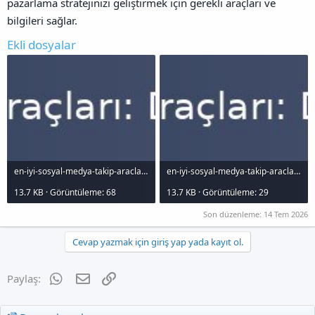
pazarlama stratejinizi geliştirmek için gerekli araçları ve
bilgileri sağlar.
Ekli dosyalar
en-iyi-sosyal-medya-takip-araclar-dijital-pazarlamaclar-icin-kapsaml-bir-rehber_1000x120.jpg
en-iyi-sosyal-medya-takip-araclar-dijital-pazarlamaclar-icin-kapsaml-bir-rehber_1000x120.jpg
13.7 KB · Görüntüleme: 68
13.7 KB · Görüntüleme: 29
Son düzenleme:
14 Tem 2026
Cevap yazmak için giriş yap yada kayıt ol.
WhatsApp
E-posta
Link
Paylaş: