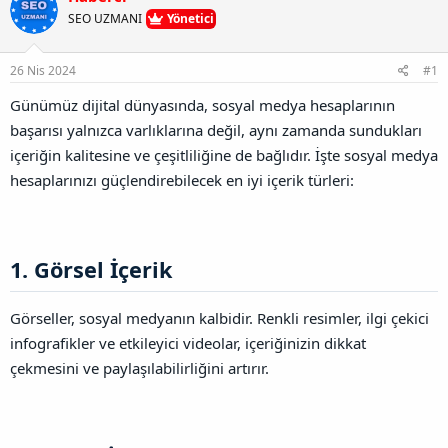
u
l
r
a
SEO UZMANI
Yönetici
n
a
r
B
t
i
a
a
h
26 Nis 2024
#1
ğ
n
i
l
Günümüz dijital dünyasında, sosyal medya hesaplarının
a
başarısı yalnızca varlıklarına değil, aynı zamanda sundukları
n
t
içeriğin kalitesine ve çeşitliliğine de bağlıdır. İşte sosyal medya
ı
hesaplarınızı güçlendirebilecek en iyi içerik türleri:
s
ı
n
ı
K
1. Görsel İçerik​
o
p
y
Görseller, sosyal medyanın kalbidir. Renkli resimler, ilgi çekici
a
infografikler ve etkileyici videolar, içeriğinizin dikkat
l
a
çekmesini ve paylaşılabilirliğini artırır.