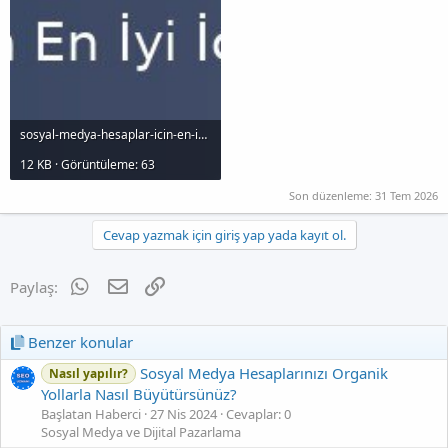
sosyal-medya-hesaplar-icin-en-iyi-icerik-turleri_1000x120.jpg
12 KB · Görüntüleme: 63
Son düzenleme:
31 Tem 2026
Cevap yazmak için giriş yap yada kayıt ol.
WhatsApp
E-posta
Link
Paylaş:
Benzer konular
Sosyal Medya Hesaplarınızı Organik
Nasıl yapılır?
Yollarla Nasıl Büyütürsünüz?
Başlatan Haberci
27 Nis 2024
Cevaplar: 0
Sosyal Medya ve Dijital Pazarlama