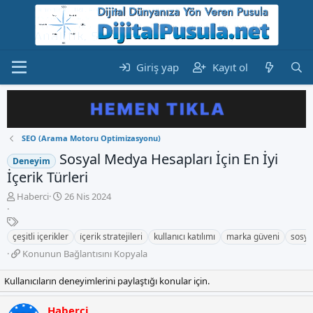
Giriş yap
Kayıt ol
SEO (Arama Motoru Optimizasyonu)
Sosyal Medya Hesapları İçin En İyi
Deneyim
İçerik Türleri
K
B
Haberci
26 Nis 2024
o
a
n
E
ş
b
t
l
çeşitli içerikler
i̇çerik stratejileri
kullanıcı katılımı
marka güveni
sosya
u
i
a
K
Konunun Bağlantısını Kopyala
y
k
n
o
u
e
g
n
Kullanıcıların deneyimlerini paylaştığı konular için.
b
t
ı
u
a
l
ç
n
ş
e
t
Haberci