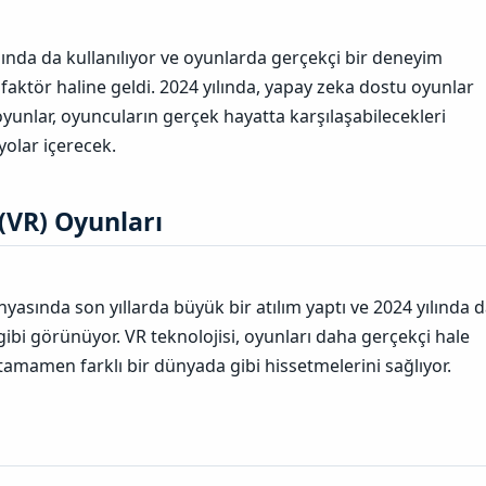
nda da kullanılıyor ve oyunlarda gerçekçi bir deneyim
faktör haline geldi. 2024 yılında, yapay zeka dostu oyunlar
yunlar, oyuncuların gerçek hayatta karşılaşabilecekleri
olar içerecek.
(VR) Oyunları​
yasında son yıllarda büyük bir atılım yaptı ve 2024 yılında 
bi görünüyor. VR teknolojisi, oyunları daha gerçekçi hale
tamamen farklı bir dünyada gibi hissetmelerini sağlıyor.