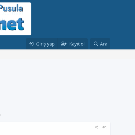
Giriş yap
Kayıt ol
Ara
a
#1