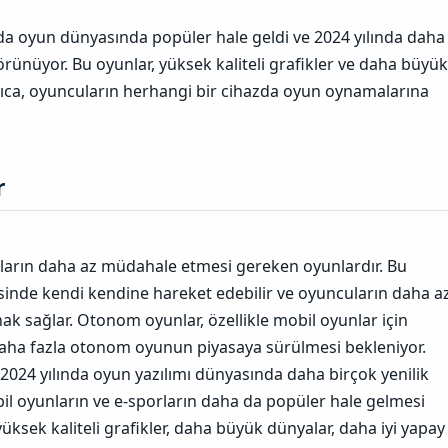
arda oyun dünyasında popüler hale geldi ve 2024 yılında daha
rünüyor. Bu oyunlar, yüksek kaliteli grafikler ve daha büyük
yrıca, oyuncuların herhangi bir cihazda oyun oynamalarına
​
arın daha az müdahale etmesi gereken oyunlardır. Bu
sinde kendi kendine hareket edebilir ve oyuncuların daha a
 sağlar. Otonom oyunlar, özellikle mobil oyunlar için
 daha fazla otonom oyunun piyasaya sürülmesi bekleniyor.
 2024 yılında oyun yazılımı dünyasında daha birçok yenilik
bil oyunların ve e-sporların daha da popüler hale gelmesi
yüksek kaliteli grafikler, daha büyük dünyalar, daha iyi yapay