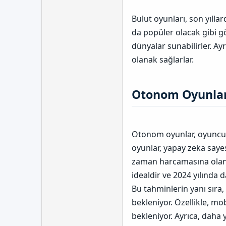
Bulut oyunları, son yıll
da popüler olacak gibi gö
dünyalar sunabilirler. A
olanak sağlarlar.
Otonom Oyunlar
Otonom oyunlar, oyuncul
oyunlar, yapay zeka saye
zaman harcamasına olanak
idealdir ve 2024 yılında
Bu tahminlerin yanı sıra,
bekleniyor. Özellikle, mo
bekleniyor. Ayrıca, daha 