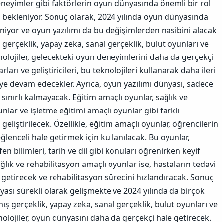
neyimler gibi faktörlerin oyun dünyasında önemli bir rol
bekleniyor.
Sonuç olarak, 2024 yılında oyun dünyasında
eniyor ve oyun yazılımı da bu değişimlerden nasibini alacak
ş gerçeklik, yapay zeka, sanal gerçeklik, bulut oyunları ve
olojiler, gelecekteki oyun deneyimlerini daha da gerçekçi
ları ve geliştiricileri, bu teknolojileri kullanarak daha ileri
ye devam edecekler.
Ayrıca, oyun yazılımı dünyası, sadece
sınırlı kalmayacak. Eğitim amaçlı oyunlar, sağlık ve
nlar ve işletme eğitimi amaçlı oyunlar gibi farklı
geliştirilecek.
Özellikle, eğitim amaçlı oyunlar, öğrencilerin
lenceli hale getirmek için kullanılacak. Bu oyunlar,
en bilimleri, tarih ve dil gibi konuları öğrenirken keyif
ğlık ve rehabilitasyon amaçlı oyunlar ise, hastaların tedavi
e getirecek ve rehabilitasyon sürecini hızlandıracak.
Sonuç
yası sürekli olarak gelişmekte ve 2024 yılında da birçok
lmış gerçeklik, yapay zeka, sanal gerçeklik, bulut oyunları ve
olojiler, oyun dünyasını daha da gerçekçi hale getirecek.