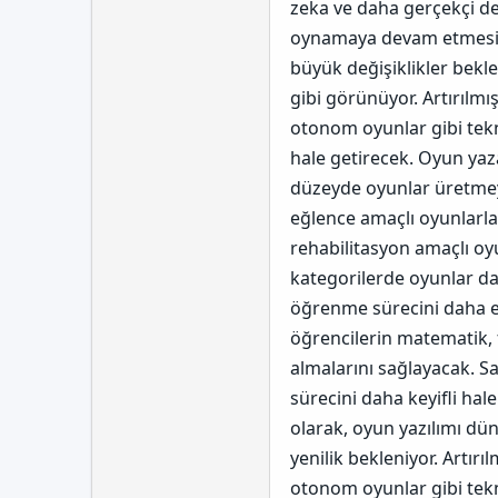
zeka ve daha gerçekçi de
oynamaya devam etmesi 
büyük değişiklikler bekl
gibi görünüyor. Artırılmı
otonom oyunlar gibi tekn
hale getirecek. Oyun yazar
düzeyde oyunlar üretme
eğlence amaçlı oyunlarla 
rehabilitasyon amaçlı oyu
kategorilerde oyunlar da 
öğrenme sürecini daha eğ
öğrencilerin matematik, f
almalarını sağlayacak. Sa
sürecini daha keyifli hal
olarak, oyun yazılımı dün
yenilik bekleniyor. Artırı
otonom oyunlar gibi tekn