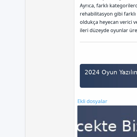
Ayrıca, farklı kategorile
rehabilitasyon gibi farkl
oldukça heyecan verici v
ileri düzeyde oyunlar ü
Ekli dosyalar