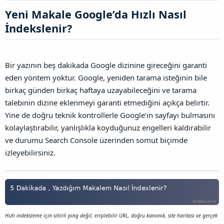
l
a
l
Yeni Makale Google’da Hızlı Nasıl
a
r
a
t
i
n
İndekslenir?​
a
h
t
n
i
ı
s
ı
Bir yazının beş dakikada Google dizinine gireceğini garanti
n
eden yöntem yoktur. Google, yeniden tarama isteğinin bile
ı
K
birkaç günden birkaç haftaya uzayabileceğini ve tarama
o
talebinin dizine eklenmeyi garanti etmediğini açıkça belirtir.
p
y
Yine de doğru teknik kontrollerle Google’ın sayfayı bulmasını
a
kolaylaştırabilir, yanlışlıkla koyduğunuz engelleri kaldırabilir
l
ve durumu Search Console üzerinden somut biçimde
a
izleyebilirsiniz.
Hızlı indeksleme için sihirli ping değil; erişilebilir URL, doğru kanonik, site haritası ve gerçek