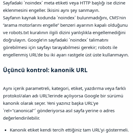
Sayfadaki `noindex` meta etiketi veya HTTP başlığı ise dizine
eklenmesini engeller. İkisini aynı şey sanmayın.
Sayfanın kaynak kodunda `noindex` bulunmadığını, CMS’nin
“arama motorlarını engelle” benzeri ayarının kapalı olduğunu
ve robots.txt kuralının ilgili dizini yanlışlıkla engellemediğini
doğrulayın. Google’ın sayfadaki `noindex` talimatını
görebilmesi için sayfayı tarayabilmesi gerekir; robots ile
engellenmiş URL’de bu iki ayarı rastgele üst üste kullanmayın.
Üçüncü kontrol: kanonik URL​
Aynı içerik parametreli, kategori, etiket, yazdırma veya farklı
protokol/alan adı URL’lerinde açılıyorsa Google bir sürümü
kanonik olarak seçer. Yeni yazınız başka URL’ye
`rel="canonical"` gönderiyorsa asıl sayfa yerine o adres
değerlendirilebilir.
Kanonik etiket kendi tercih ettiğiniz tam URL’yi göstermeli.