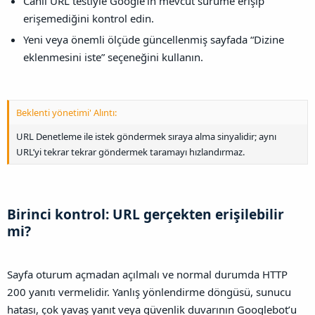
Canlı URL testiyle Google’ın mevcut sürüme erişip
erişemediğini kontrol edin.
Yeni veya önemli ölçüde güncellenmiş sayfada “Dizine
eklenmesini iste” seçeneğini kullanın.
Beklenti yönetimi' Alıntı:
URL Denetleme ile istek göndermek sıraya alma sinyalidir; aynı
URL’yi tekrar tekrar göndermek taramayı hızlandırmaz.
Birinci kontrol: URL gerçekten erişilebilir
mi?​
Sayfa oturum açmadan açılmalı ve normal durumda HTTP
200 yanıtı vermelidir. Yanlış yönlendirme döngüsü, sunucu
hatası, çok yavaş yanıt veya güvenlik duvarının Googlebot’u