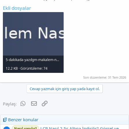
Ekli dosyalar
5-dakikada-yazdgm-makalem-nasl-indexlenir_1000x120.jpg
12.2 KB · Görüntüleme: 74
Son düzenleme:
31 Tem 2026
Cevap yazmak için giriş yap yada kayıt ol.
WhatsApp
E-posta
Link
Paylaş:
Benzer konular
LCP Nasıl 2.5s Altına İndirilir? Görsel ve
Nasıl yapılır?