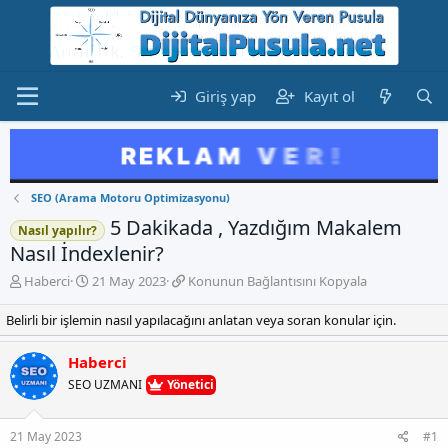
Giriş yap
Kayıt ol
SEO (Arama Motoru Optimizasyonu)
5 Dakikada , Yazdığım Makalem
Nasıl yapılır?
Nasıl İndexlenir?
K
B
K
Haberci
21 May 2023
Konunun Bağlantısını Kopyala
o
a
o
n
ş
n
Belirli bir işlemin nasıl yapılacağını anlatan veya soran konular için.
b
l
u
u
a
n
Haberci
y
n
u
SEO UZMANI
Yönetici
u
g
n
b
ı
B
a
ç
a
21 May 2023
#1
ş
t
ğ