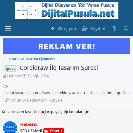
Giriş yap
Kayıt ol
Grafik ve Tasarım Eğitimleri
Coreldraw İle Tasarım Süreci
İpucu
K
B
Haberci
18 Ağu 2024
o
a
n
E
ş
b
t
l
baskı tasarımı
coreldraw
coreldraw araçları
dijital tasarım
grafik ta
u
i
a
K
Konunun Bağlantısını Kopyala
y
k
n
o
u
e
g
n
Kullanıcıların faydalı ipuçları paylaştığı konular için.
b
t
ı
u
a
l
ç
n
ş
e
t
Haberci
u
l
r
a
SEO UZMANI
Yönetici
n