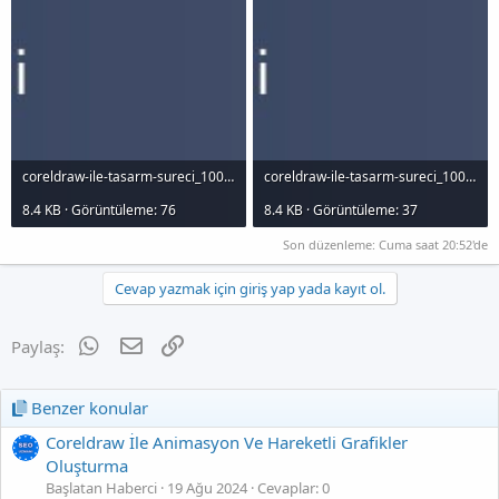
coreldraw-ile-tasarm-sureci_1000x120.jpg
coreldraw-ile-tasarm-sureci_1000x120.jpg
8.4 KB · Görüntüleme: 76
8.4 KB · Görüntüleme: 37
Son düzenleme:
Cuma saat 20:52'de
Cevap yazmak için giriş yap yada kayıt ol.
WhatsApp
E-posta
Link
Paylaş:
Benzer konular
Coreldraw İle Animasyon Ve Hareketli Grafikler
Oluşturma
Başlatan Haberci
19 Ağu 2024
Cevaplar: 0