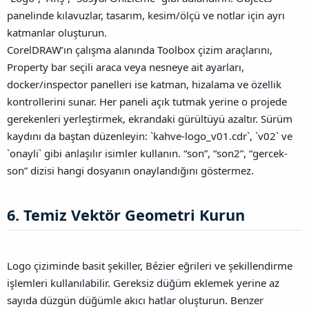
panelinde kılavuzlar, tasarım, kesim/ölçü ve notlar için ayrı
katmanlar oluşturun.
CorelDRAW’ın çalışma alanında Toolbox çizim araçlarını,
Property bar seçili araca veya nesneye ait ayarları,
docker/inspector panelleri ise katman, hizalama ve özellik
kontrollerini sunar. Her paneli açık tutmak yerine o projede
gerekenleri yerleştirmek, ekrandaki gürültüyü azaltır.
Sürüm
kaydını da baştan düzenleyin: `kahve-logo_v01.cdr`, `v02` ve
`onayli` gibi anlaşılır isimler kullanın. “son”, “son2”, “gercek-
son” dizisi hangi dosyanın onaylandığını göstermez.
6. Temiz Vektör Geometri Kurun​
Logo çiziminde basit şekiller, Bézier eğrileri ve şekillendirme
işlemleri kullanılabilir. Gereksiz düğüm eklemek yerine az
sayıda düzgün düğümle akıcı hatlar oluşturun. Benzer