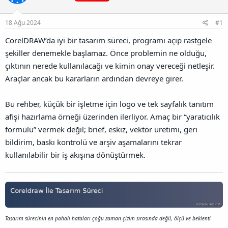
a
r
B
t
i
a
a
h
18 Ağu 2024
#1
ğ
n
i
l
CorelDRAW’da iyi bir tasarım süreci, programı açıp rastgele
a
şekiller denemekle başlamaz. Önce problemin ne olduğu,
n
t
çıktının nerede kullanılacağı ve kimin onay vereceği netleşir.
ı
Araçlar ancak bu kararların ardından devreye girer.
s
ı
n
Bu rehber, küçük bir işletme için logo ve tek sayfalık tanıtım
ı
afişi hazırlama örneği üzerinden ilerliyor. Amaç bir “yaratıcılık
K
o
formülü” vermek değil; brief, eskiz, vektör üretimi, geri
p
bildirim, baskı kontrolü ve arşiv aşamalarını tekrar
y
a
kullanılabilir bir iş akışına dönüştürmek.
l
a
Tasarım sürecinin en pahalı hataları çoğu zaman çizim sırasında değil, ölçü ve beklenti