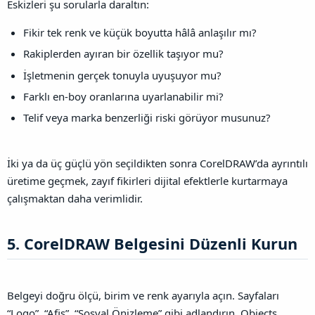
Eskizleri şu sorularla daraltın:
Fikir tek renk ve küçük boyutta hâlâ anlaşılır mı?
Rakiplerden ayıran bir özellik taşıyor mu?
İşletmenin gerçek tonuyla uyuşuyor mu?
Farklı en-boy oranlarına uyarlanabilir mi?
Telif veya marka benzerliği riski görüyor musunuz?
İki ya da üç güçlü yön seçildikten sonra CorelDRAW’da ayrıntılı
üretime geçmek, zayıf fikirleri dijital efektlerle kurtarmaya
çalışmaktan daha verimlidir.
5. CorelDRAW Belgesini Düzenli Kurun​
Belgeyi doğru ölçü, birim ve renk ayarıyla açın. Sayfaları
“Logo”, “Afiş”, “Sosyal Önizleme” gibi adlandırın. Objects