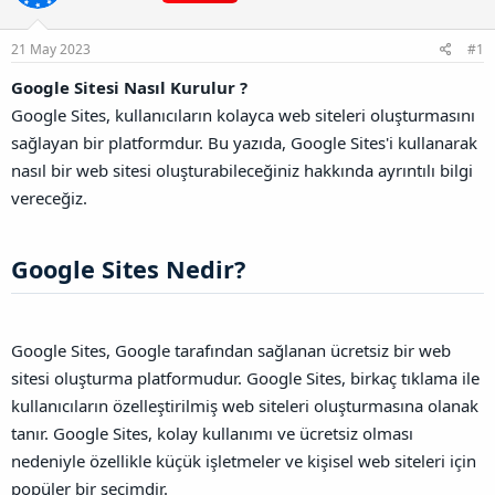
a
r
B
t
i
a
a
h
21 May 2023
#1
ğ
n
i
l
Google Sitesi Nasıl Kurulur ?
a
Google Sites, kullanıcıların kolayca web siteleri oluşturmasını
n
t
sağlayan bir platformdur. Bu yazıda, Google Sites'i kullanarak
ı
nasıl bir web sitesi oluşturabileceğiniz hakkında ayrıntılı bilgi
s
ı
vereceğiz.
n
ı
K
Google Sites Nedir?​
o
p
y
a
Google Sites, Google tarafından sağlanan ücretsiz bir web
l
a
sitesi oluşturma platformudur. Google Sites, birkaç tıklama ile
kullanıcıların özelleştirilmiş web siteleri oluşturmasına olanak
tanır. Google Sites, kolay kullanımı ve ücretsiz olması
nedeniyle özellikle küçük işletmeler ve kişisel web siteleri için
popüler bir seçimdir.