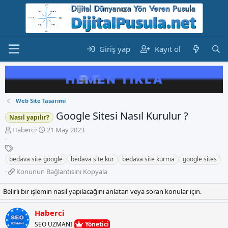
Giriş yap
Kayıt ol
Web Site Tasarımı
Google Sitesi Nasıl Kurulur ?
Nasıl yapılır?
K
B
Haberci
21 May 2023
o
a
n
E
ş
b
t
l
bedava site google
bedava site kur
bedava site kurma
google sites
u
i
a
K
Konunun Bağlantısını Kopyala
y
k
n
o
u
e
g
n
Belirli bir işlemin nasıl yapılacağını anlatan veya soran konular için.
b
t
ı
u
a
l
ç
n
ş
e
t
Haberci
u
l
r
a
SEO UZMANI
Yönetici
n