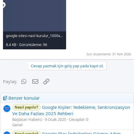
google-sitesi-nasl-kurulur_1000x120.jpg
8.4 KB · Görüntüleme: 96
Son düzenleme:
31 Tem 2026
Cevap yazmak için giriş yap yada kayıt ol.
WhatsApp
E-posta
Link
Paylaş:
Benzer konular
Google Kişiler: Yedekleme, Senkronizasyon
Nasıl yapılır?
Ve Daha Fazlası 2025 Rehberi
Başlatan Haberci
9 Ocak 2025
Cevaplar: 0
Genel
Google Play İndirilenleri Görme: Adım
Nasıl yapılır?