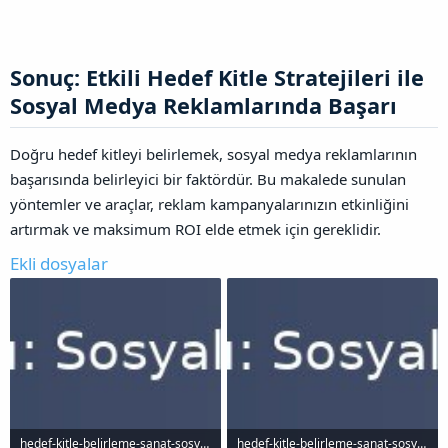
Sonuç: Etkili Hedef Kitle Stratejileri ile
Sosyal Medya Reklamlarında Başarı​
Doğru hedef kitleyi belirlemek, sosyal medya reklamlarının
başarısında belirleyici bir faktördür. Bu makalede sunulan
yöntemler ve araçlar, reklam kampanyalarınızın etkinliğini
artırmak ve maksimum ROI elde etmek için gereklidir.
Ekli dosyalar
hedef-kitle-belirleme-sanat-sosyal-medya-reklamlarnda-basarya-ulasmann-yollar_1000x120.jpg
hedef-kitle-belirleme-sanat-sosyal-medya-reklamlarnda-basarya-ulasmann-yollar_1000x120.jpg