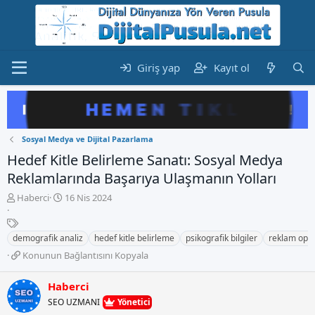
Giriş yap
Kayıt ol
Sosyal Medya ve Dijital Pazarlama
Hedef Kitle Belirleme Sanatı: Sosyal Medya
Reklamlarında Başarıya Ulaşmanın Yolları
K
B
Haberci
16 Nis 2024
o
a
n
E
ş
b
t
l
demografik analiz
hedef kitle belirleme
psikografik bilgiler
reklam opt
u
i
a
K
Konunun Bağlantısını Kopyala
y
k
n
o
u
e
g
n
b
t
Haberci
ı
u
a
l
ç
SEO UZMANI
Yönetici
n
ş
e
t