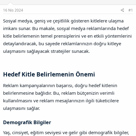
u
l
r
a
n
a
r
16 Nis 2024
#1
B
t
i
a
a
h
Sosyal medya, geniş ve çeşitlilik gösteren kitlelere ulaşma
ğ
n
i
imkanı sunar. Bu makale, sosyal medya reklamlarında hedef
l
a
kitle belirlemenin temel prensiplerini ve en etkili yöntemlerini
n
detaylandıracak, bu sayede reklamlarınızın doğru kitleye
t
ı
ulaşmasını sağlayacak stratejiler sunacak.
s
ı
n
ı
Hedef Kitle Belirlemenin Önemi​
K
o
Reklam kampanyalarının başarısı, doğru hedef kitlenin
p
belirlenmesine bağlıdır. Bu, reklam bütçenizin verimli
y
a
kullanılmasını ve reklam mesajlarınızın ilgili tüketicilere
l
ulaşmasını sağlar.
a
Demografik Bilgiler​
Yaş, cinsiyet, eğitim seviyesi ve gelir gibi demografik bilgiler,