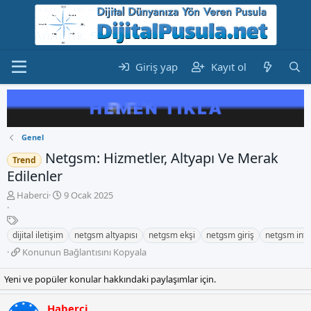
Giriş yap
Kayıt ol
Genel
Netgsm: Hizmetler, Altyapı Ve Merak
Trend
Edilenler
K
B
Haberci
9 Ocak 2025
o
a
n
E
ş
b
t
l
dijital iletişim
netgsm altyapısı
netgsm ekşi
netgsm giriş
netgsm inte
u
i
a
K
Konunun Bağlantısını Kopyala
y
k
n
o
u
e
g
n
Yeni ve popüler konular hakkındaki paylaşımlar için.
b
t
ı
u
a
l
ç
n
ş
e
t
Haberci