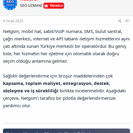
u
l
r
a
SEO UZMANI
Yönetici
n
a
r
B
t
i
a
a
h
9 Ocak 2025
#1
ğ
n
i
l
Netgsm; mobil hat, sabit/VoIP numara, SMS, bulut santral,
a
çağrı merkezi, internet ve API tabanlı iletişim hizmetlerini aynı
n
t
çatı altında sunan Türkiye merkezli bir operatördür. Bu geniş
ı
liste, her hizmetin her işletme için otomatik olarak doğru
s
ı
seçim olduğu anlamına gelmez.
n
ı
Sağlıklı değerlendirme için broşür maddelerinden çok
K
o
kapsama, toplam maliyet, entegrasyon, destek,
p
sözleşme ve iş sürekliliği
birlikte incelenmelidir. Aşağıdaki
y
a
çerçeve, Netgsm’i tarafsız bir pilotla değerlendirmenize
l
yardımcı olur.
a