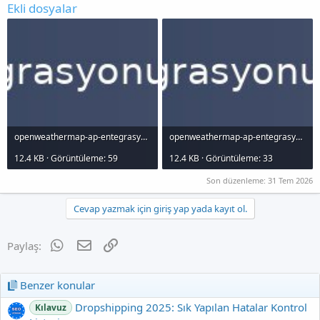
Ekli dosyalar
openweathermap-ap-entegrasyonu-nasl-yaplr_1000x120.jpg
openweathermap-ap-entegrasyonu-nasl-yaplr_1000x120.jpg
12.4 KB · Görüntüleme: 59
12.4 KB · Görüntüleme: 33
Son düzenleme:
31 Tem 2026
Cevap yazmak için giriş yap yada kayıt ol.
WhatsApp
E-posta
Link
Paylaş:
Benzer konular
Dropshipping 2025: Sık Yapılan Hatalar Kontrol
Kılavuz