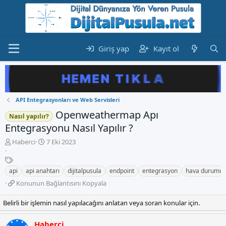
Giriş yap
Kayıt ol
API Entegrasyonları ve Web Servisleri
Openweathermap Apı
Nasıl yapılır?
Entegrasyonu Nasıl Yapılır ?
K
B
Haberci
7 Eki 2023
o
a
n
E
ş
b
t
l
api
api anahtarı
dijitalpusula
endpoint
entegrasyon
hava durumu
u
i
a
K
Konunun Bağlantısını Kopyala
y
k
n
o
u
e
g
n
Belirli bir işlemin nasıl yapılacağını anlatan veya soran konular için.
b
t
ı
u
a
l
ç
n
ş
e
t
Haberci