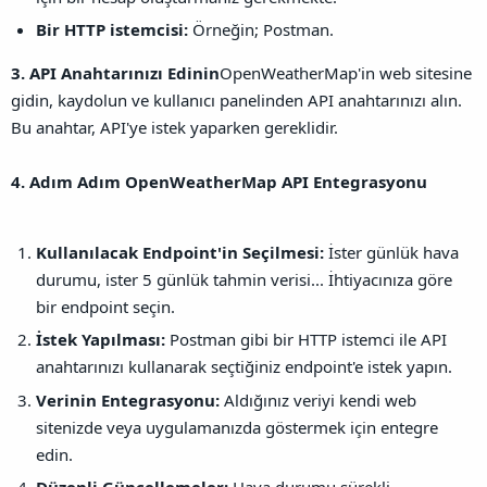
Bir HTTP istemcisi:
Örneğin; Postman.
3. API Anahtarınızı Edinin
OpenWeatherMap'in web sitesine
gidin, kaydolun ve kullanıcı panelinden API anahtarınızı alın.
Bu anahtar, API'ye istek yaparken gereklidir.
4. Adım Adım OpenWeatherMap API Entegrasyonu
Kullanılacak Endpoint'in Seçilmesi:
İster günlük hava
durumu, ister 5 günlük tahmin verisi... İhtiyacınıza göre
bir endpoint seçin.
İstek Yapılması:
Postman gibi bir HTTP istemci ile API
anahtarınızı kullanarak seçtiğiniz endpoint'e istek yapın.
Verinin Entegrasyonu:
Aldığınız veriyi kendi web
sitenizde veya uygulamanızda göstermek için entegre
edin.
Düzenli Güncellemeler:
Hava durumu sürekli