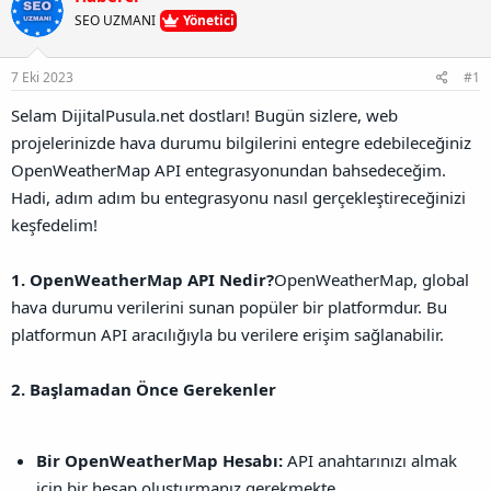
u
l
r
a
SEO UZMANI
Yönetici
n
a
r
B
t
i
a
a
h
7 Eki 2023
#1
ğ
n
i
l
Selam DijitalPusula.net dostları! Bugün sizlere, web
a
projelerinizde hava durumu bilgilerini entegre edebileceğiniz
n
t
OpenWeatherMap API entegrasyonundan bahsedeceğim.
ı
Hadi, adım adım bu entegrasyonu nasıl gerçekleştireceğinizi
s
ı
keşfedelim!
n
ı
1. OpenWeatherMap API Nedir?
OpenWeatherMap, global
K
o
hava durumu verilerini sunan popüler bir platformdur. Bu
p
platformun API aracılığıyla bu verilere erişim sağlanabilir.
y
a
l
2. Başlamadan Önce Gerekenler
a
Bir OpenWeatherMap Hesabı:
API anahtarınızı almak
için bir hesap oluşturmanız gerekmekte.