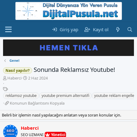
Giriş yap
Kayıt ol
Genel
Sonunda Reklamsız Youtube!
Nasıl yapılır?
K
B
Haberci
2 Haz 2024
o
a
n
E
ş
b
t
l
reklamsız youtube
youtube premium alternatifi
youtube reklam engelle
u
i
a
K
Konunun Bağlantısını Kopyala
y
k
n
o
u
e
g
n
Belirli bir işlemin nasıl yapılacağını anlatan veya soran konular için.
b
t
ı
u
a
l
ç
n
ş
e
t
Haberci
u
l
r
a
SEO UZMANI
Yönetici
n