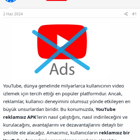
a
r
B
t
i
a
a
h
2 Haz 2024
#1
ğ
n
i
l
a
n
t
ı
s
ı
n
ı
K
o
p
YouTube, dünya genelinde milyarlarca kullanıcının video
y
izlemek için tercih ettiği en popüler platformdur. Ancak,
a
l
reklamlar, kullanıcı deneyimini olumsuz yönde etkileyen en
a
büyük unsurlardan biridir. Bu konumuzda,
YouTube
reklamsız APK
'lerin nasıl çalıştığını, nasıl indirileceğini ve
kurulacağını, avantajlarını ve dezavantajlarını detaylı bir
şekilde ele alacağız. Amacımız, kullanıcıların
reklamsız bir