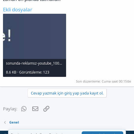
Ekli dosyalar
sonunda-reklamsz-youtube_1000x120.jpg
8.6 KB · Görüntüleme: 123
Son düzenleme:
Cuma saat 00:15'de
Cevap yazmak için giriş yap yada kayıt ol.
WhatsApp
E-posta
Link
Paylaş:
Genel