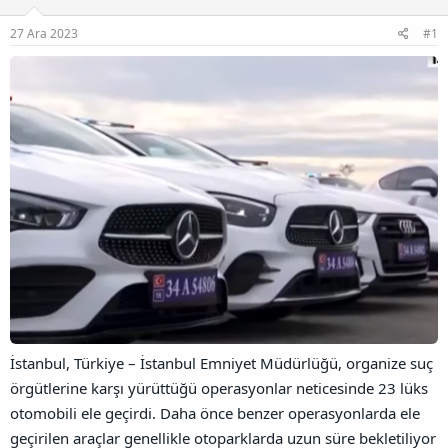
u
l
r
a
n
a
r
27 Ara 2023
#1
B
t
i
a
a
h
ğ
n
i
l
a
n
t
ı
s
ı
n
ı
K
o
p
y
a
l
İstanbul, Türkiye – İstanbul Emniyet Müdürlüğü, organize suç
a
örgütlerine karşı yürüttüğü operasyonlar neticesinde 23 lüks
otomobili ele geçirdi. Daha önce benzer operasyonlarda ele
geçirilen araçlar genellikle otoparklarda uzun süre bekletiliyor