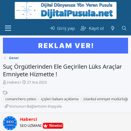
Giriş yap
Kayıt ol
Genel
Suç Örgütlerinden Ele Geçirilen Lüks Araçlar
Emniyete Hizmette !
K
B
Haberci
27 Ara 2023
o
a
n
E
ş
b
t
l
comanchero çetesi
i̇çişleri bakanı açıklama
i̇stanbul emniyet müdürlüğü
u
i
a
K
Konunun Bağlantısını Kopyala
y
k
n
o
u
e
g
n
b
t
Haberci
ı
u
a
l
ç
SEO UZMANI
Yönetici
n
ş
e
t