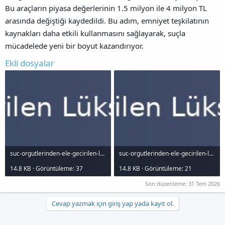
Bu araçların piyasa değerlerinin 1.5 milyon ile 4 milyon TL
arasında değiştiği kaydedildi. Bu adım, emniyet teşkilatının
kaynakları daha etkili kullanmasını sağlayarak, suçla
mücadelede yeni bir boyut kazandırıyor.
Ekli dosyalar
suc-orgutlerinden-ele-gecirilen-luks-araclar-emniyete-hizmette_1000x120.jpg
suc-orgutlerinden-ele-gecirilen-luks-araclar-emniyete-hizmette_1000x120.jpg
14.8 KB · Görüntüleme: 37
14.8 KB · Görüntüleme: 21
Son düzenleme:
31 Tem 2026
Cevap yazmak için giriş yap yada kayıt ol.