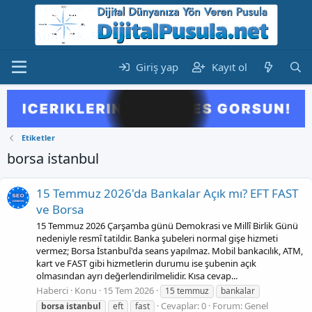
Giriş yap
Kayıt ol
Etiketler
borsa i̇stanbul
15 Temmuz 2026'da Bankalar Açık mı? EFT FAST
ve Borsa
15 Temmuz 2026 Çarşamba günü Demokrasi ve Millî Birlik Günü
nedeniyle resmî tatildir. Banka şubeleri normal gişe hizmeti
vermez; Borsa İstanbul'da seans yapılmaz. Mobil bankacılık, ATM,
kart ve FAST gibi hizmetlerin durumu ise şubenin açık
olmasından ayrı değerlendirilmelidir. Kısa cevap...
Haberci
Konu
15 Tem 2026
15 temmuz
bankalar
Cevaplar: 0
Forum:
Genel
borsa
i̇stanbul
eft
fast