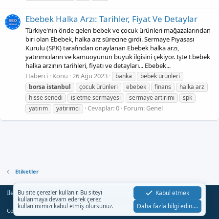
Ebebek Halka Arzı: Tarihler, Fiyat Ve Detaylar
Türkiye'nin önde gelen bebek ve çocuk ürünleri mağazalarından
biri olan Ebebek, halka arz sürecine girdi. Sermaye Piyasası
Kurulu (SPK) tarafından onaylanan Ebebek halka arzı,
yatırımcıların ve kamuoyunun büyük ilgisini çekiyor. İşte Ebebek
halka arzının tarihleri, fiyatı ve detayları... Ebebek...
Haberci
Konu
26 Ağu 2023
banka
bebek ürünleri
borsa
i̇stanbul
çocuk ürünleri
ebebek
finans
halka arz
hisse senedi
işletme sermayesi
sermaye artırımı
spk
Cevaplar: 0
Forum:
Genel
yatırım
yatırımcı
Etiketler
İletişim
Şartlar
Gizlilik
Yardım
Anasayfa
Kabul etmek
Bu site çerezler kullanır. Bu siteyi
R
kullanmaya devam ederek çerez
S
Daha fazla bilgi edin.…
kullanımımızı kabul etmiş olursunuz.
S
®
Community platform by XenForo
© 2010-2023 XenForo Ltd.