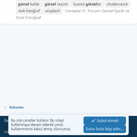
görsel
kalite
görsel
seçimi
lisanslı
görsel
ler
shutterstock
Cevaplar: 0
Forum:
Görsel İçerik ve
stok fotoğraf
unsplash
Stok Fotoğraf
Etiketler
İletişim
Şartlar
Gizlilik
Yardım
Anasayfa
Kabul etmek
Bu site çerezler kullanır. Bu siteyi
R
kullanmaya devam ederek çerez
S
Daha fazla bilgi edin.…
kullanımımızı kabul etmiş olursunuz.
S
®
Community platform by XenForo
© 2010-2023 XenForo Ltd.