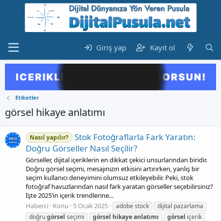
Giriş yap
Kayıt ol
Etiketler
görsel hikaye anlatımı
Stok Fotoğraflarla Fark Yaratın:
Nasıl yapılır?
Doğru Görseller Nasıl Seçilir?
Görseller, dijital içeriklerin en dikkat çekici unsurlarından biridir.
Doğru görsel seçimi, mesajınızın etkisini artırırken, yanlış bir
seçim kullanıcı deneyimini olumsuz etkileyebilir. Peki, stok
fotoğraf havuzlarından nasıl fark yaratan görseller seçebilirsiniz?
İşte 2025’in içerik trendlerine...
Haberci
Konu
5 Ocak 2025
adobe stock
dijital pazarlama
doğru
görsel
seçimi
görsel
hikaye
anlatımı
görsel
içerik