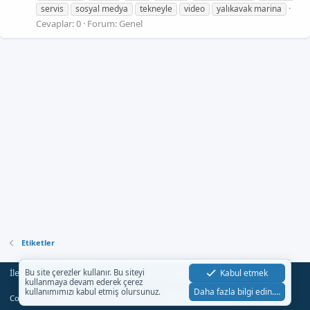
servis
sosyal medya
tekneyle
video
yalıkavak marina
Cevaplar: 0
Forum:
Genel
Etiketler
İletişim
Şartlar
Gizlilik
Yardım
Anasayfa
Kabul etmek
Bu site çerezler kullanır. Bu siteyi
R
kullanmaya devam ederek çerez
S
Daha fazla bilgi edin.…
kullanımımızı kabul etmiş olursunuz.
S
®
Community platform by XenForo
© 2010-2023 XenForo Ltd.