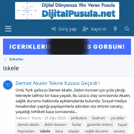
Giriş yap
Kayıt ol
Etiketler
iskele
Demet Akalın Tekne Kazası Geçirdi !
Ünlü Türk şarkıcısı Demet Akalın, Didim konseri için yola çıktığı
tekneyle talihsiz bir kaza yaşadı. Bu üzücü olay sonrasında Akalın,
sağlık durumu hakkında açıklamalarda bulundu. Sosyal medya
hesabından yaptığı paylaşımlarla adından söz ettiren sanatçı,
yaşadığı tehlikeli kaza sonrasında...
Haberci
Konu
25 Ağu 2023
ambulans
bodrum
çocuklar
demet akalın
didim konseri
fanlar
güvenlik önlemi
hayat
hayranları
iskele
kaza
olaylar
sağlık durumu
sanatçı