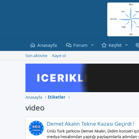
Anasayfa
Forum
Keşfet
Son aktivite
Kayıt ol
Anasayfa
Etiketler
video
Demet Akalın Tekne Kazası Geçirdi !
Ünlü Türk şarkıcısı Demet Akalın, Didim konseri iç
medya hesabından yaptığı paylaşımlarla adından söz