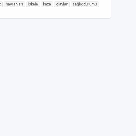
t
hayranları
iskele
kaza
olaylar
sağlık durumu