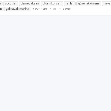
m
çocuklar
demet akalın
didim konseri
fanlar
güvenlik önlemi
haya
Cevaplar: 0
Forum:
Genel
eo
yalıkavak marina