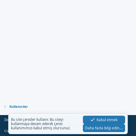
Kullanıcılar
İletişim
Şartlar
Gizlilik
Yardım
Anasayfa
Kabul etmek
Bu site çerezler kullanır. Bu siteyi
R
kullanmaya devam ederek çerez
S
Daha fazla bilgi edin.…
kullanımımızı kabul etmiş olursunuz.
S
®
Community platform by XenForo
© 2010-2023 XenForo Ltd.