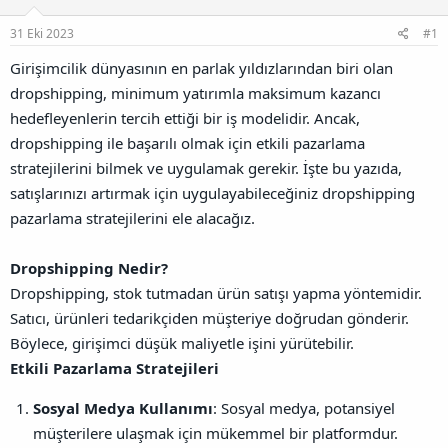
u
l
r
a
n
a
r
31 Eki 2023
#1
B
t
i
a
a
h
Girişimcilik dünyasının en parlak yıldızlarından biri olan
ğ
n
i
dropshipping, minimum yatırımla maksimum kazancı
l
a
hedefleyenlerin tercih ettiği bir iş modelidir. Ancak,
n
dropshipping ile başarılı olmak için etkili pazarlama
t
ı
stratejilerini bilmek ve uygulamak gerekir. İşte bu yazıda,
s
satışlarınızı artırmak için uygulayabileceğiniz dropshipping
ı
pazarlama stratejilerini ele alacağız.
n
ı
K
Dropshipping Nedir?
o
Dropshipping, stok tutmadan ürün satışı yapma yöntemidir.
p
y
Satıcı, ürünleri tedarikçiden müşteriye doğrudan gönderir.
a
Böylece, girişimci düşük maliyetle işini yürütebilir.
l
a
Etkili Pazarlama Stratejileri
Sosyal Medya Kullanımı
: Sosyal medya, potansiyel
müşterilere ulaşmak için mükemmel bir platformdur.