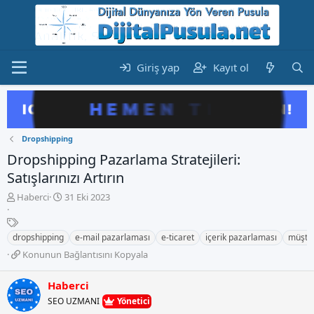
Giriş yap
Kayıt ol
Dropshipping
Dropshipping Pazarlama Stratejileri:
Satışlarınızı Artırın
K
B
Haberci
31 Eki 2023
o
a
n
E
ş
b
t
l
dropshipping
e-mail pazarlaması
e-ticaret
içerik pazarlaması
müşter
u
i
a
K
Konunun Bağlantısını Kopyala
y
k
n
o
u
e
g
n
b
t
Haberci
ı
u
a
l
ç
SEO UZMANI
Yönetici
n
ş
e
t