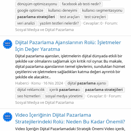
dönüşüm optimizasyonu
facebook ab testi nedir?
google optimize
kullanıcı deneyimi
kullanıcı segmentasyonu
pazarlama
stratejileri
test araçları
test süreçleri
Cevaplar: 0
Forum:
veri analizi
yazılım testleri nelerdir?
Sosyal Medya ve Dijital Pazarlama
Dijital Pazarlama Ajanslarının Rolü: İşletmeler
İçin Değer Yaratma
Dijital pazarlama ajansları, işletmelerin dijital dünyada etkili bir
şekilde var olmalarını sağlamak için kritik rol oynar. Bu makale,
dijital pazarlama ajanslarının temel işlevlerini, sundukları hizmet
çeşitlerini ve işletmelere sağladıkları katma değeri ayrıntılı bir
şekilde ele alacaktır...
Haberci
Konu
16 Nis 2024
dijital
pazarlama
ajansı
dijital reklamcılık
içerik
pazarlama
sı
pazarlama
stratejileri
Cevaplar: 0
Forum:
seo hizmetleri
sosyal medya yönetimi
Sosyal Medya ve Dijital Pazarlama
Video İçeriğinin Dijital Pazarlama
Stratejilerindeki Rolü: Neden Bu Kadar Önemli?
Video İçeriğin Dijital Pazarlamadaki Stratejik Önemi Video içerik,