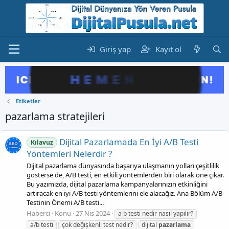
Giriş yap
Kayıt ol
Etiketler
pazarlama stratejileri
Dijital Pazarlamada En İyi A/B Testi
Kılavuz
Yöntemleri Nelerdir ?
Dijital pazarlama dünyasında başarıya ulaşmanın yolları çeşitlilik
gösterse de, A/B testi, en etkili yöntemlerden biri olarak öne çıkar.
Bu yazımızda, dijital pazarlama kampanyalarınızın etkinliğini
artıracak en iyi A/B testi yöntemlerini ele alacağız. Ana Bölüm A/B
Testinin Önemi A/B testi...
Haberci
Konu
27 Nis 2024
a b testi nedir nasıl yapılır?
a/b testi
çok değişkenli test nedir?
dijital
pazarlama