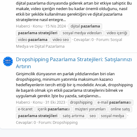
dijital pazarlama dünyasında giderek artan bir etkiye sahiptir. Bu
makale, video içeriğin neden bu kadar önemli olduğunu, nasıl
etkili bir şekilde kullanılması gerektiğini ve dijital pazarlama
stratejilerine nasıl entegre...
Haberci
Konu
15 Nis 2024
dijital
pazarlama
pazarlama
stratejileri
sosyal medya videoları
video içeriği
Cevaplar: 0
Forum:
Sosyal
video
pazarlama
video seo
Medya ve Dijital Pazarlama
Dropshipping Pazarlama Stratejileri: Satışlarınızı
Artırın
Girişimcilik dünyasının en parlak yıldızlarından biri olan
dropshipping, minimum yatırımla maksimum kazancı
hedefleyenlerin tercih ettiği bir iş modelidir. Ancak, dropshipping
ile başarılı olmak için etkili pazarlama stratejilerini bilmek ve
uygulamak gerekir. İşte bu yazıda, satışlarınızı...
Haberci
Konu
31 Eki 2023
dropshipping
e-mail
pazarlama
sı
e-ticaret
içerik
pazarlama
sı
müşteri yorumları
online satış
pazarlama
stratejileri
satış artırma
seo
sosyal medya
Cevaplar: 0
Forum:
Dropshipping