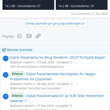
14.2 KB · Görüntüleme: 97
14.2 KB · Görüntüleme: 29
Son düzenleme:
31 Tem 2026
Cevap yazmak için giriş yap yada kayıt ol.
WhatsApp
E-posta
Link
Paylaş:
Benzer konular
İçerik Pazarlama Ve Blog Yönetimi: 2025'Te Dijital Başarı
Başlatan Haberci
5 Ocak 2025
Cevaplar: 0
SEO (Arama Motoru Optimizasyonu)
Dijital Pazarlamada Karşılaşılan En Yaygın
Kılavuz
Problemler Ve Çözümleri
Başlatan Haberci
30 Ağu 2024
Cevaplar: 0
Webmaster Sorunları ve Çözümleri
Dijital Pazarlamada En İyi A/B Testi Yöntemleri
Kılavuz
Nelerdir ?
Başlatan Haberci
27 Nis 2024
Cevaplar: 0
Sosyal Medya ve Dijital Pazarlama