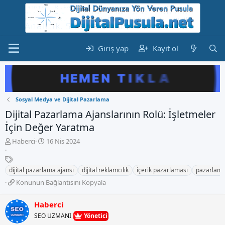
Giriş yap
Kayıt ol
Sosyal Medya ve Dijital Pazarlama
Dijital Pazarlama Ajanslarının Rolü: İşletmeler
İçin Değer Yaratma
K
B
Haberci
16 Nis 2024
o
a
n
E
ş
b
t
l
dijital pazarlama ajansı
dijital reklamcılık
içerik pazarlaması
pazarlama 
u
i
a
K
Konunun Bağlantısını Kopyala
y
k
n
o
u
e
g
n
b
t
Haberci
ı
u
a
l
ç
SEO UZMANI
Yönetici
n
ş
e
t