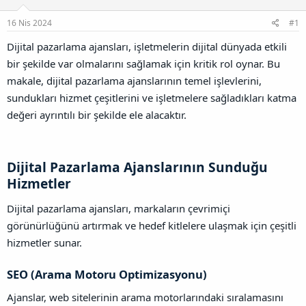
u
l
r
a
n
a
r
16 Nis 2024
#1
B
t
i
a
a
h
Dijital pazarlama ajansları, işletmelerin dijital dünyada etkili
ğ
n
i
bir şekilde var olmalarını sağlamak için kritik rol oynar. Bu
l
a
makale, dijital pazarlama ajanslarının temel işlevlerini,
n
sundukları hizmet çeşitlerini ve işletmelere sağladıkları katma
t
ı
değeri ayrıntılı bir şekilde ele alacaktır.
s
ı
n
ı
Dijital Pazarlama Ajanslarının Sunduğu
K
Hizmetler​
o
p
Dijital pazarlama ajansları, markaların çevrimiçi
y
a
görünürlüğünü artırmak ve hedef kitlelere ulaşmak için çeşitli
l
hizmetler sunar.
a
SEO (Arama Motoru Optimizasyonu)​
Ajanslar, web sitelerinin arama motorlarındaki sıralamasını