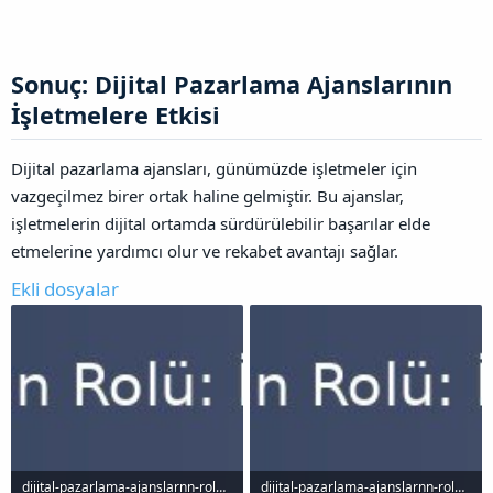
Sonuç: Dijital Pazarlama Ajanslarının
İşletmelere Etkisi​
Dijital pazarlama ajansları, günümüzde işletmeler için
vazgeçilmez birer ortak haline gelmiştir. Bu ajanslar,
işletmelerin dijital ortamda sürdürülebilir başarılar elde
etmelerine yardımcı olur ve rekabet avantajı sağlar.
Ekli dosyalar
dijital-pazarlama-ajanslarnn-rolu-isletmeler-icin-deger-yaratma_1000x120.jpg
dijital-pazarlama-ajanslarnn-rolu-isletmeler-icin-deger-yaratma_1000x120.jpg