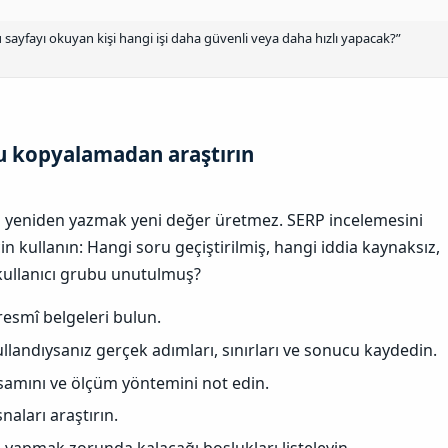
ayfayı okuyan kişi hangi işi daha güvenli veya daha hızlı yapacak?”
 kopyalamadan araştırın​
ını yeniden yazmak yeni değer üretmez. SERP incelemesini
in kullanın: Hangi soru geçiştirilmiş, hangi iddia kaynaksız,
kullanıcı grubu unutulmuş?
 resmî belgeleri bulun.
landıysanız gerçek adımları, sınırları ve sonucu kaydedin.
apsamını ve ölçüm yöntemini not edin.
naları araştırın.
yapmak zorunda kalacağı boşlukları listeleyin.