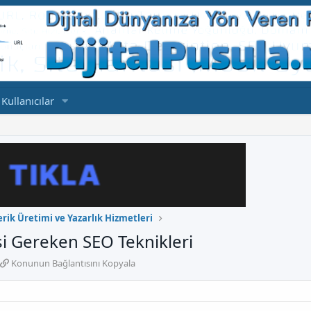
Kullanıcılar
erik Üretimi ve Yazarlık Hizmetleri
si Gereken SEO Teknikleri
K
Konunun Bağlantısını Kopyala
o
n
u