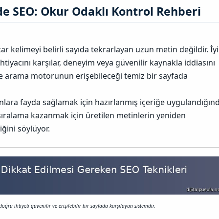
n
de SEO: Okur Odaklı Kontrol Rehberi​
u
n
B
a
ğ
r kelimeyi belirli sayıda tekrarlayan uzun metin değildir. İyi
l
ihtiyacını karşılar, deneyim veya güvenilir kaynakla iddiasını
a
n
 ve arama motorunun erişebileceği temiz bir sayfada
t
ı
s
lara fayda sağlamak için hazırlanmış içeriğe uygulandığın
ı
 sıralama kazanmak için üretilen metinlerin yeniden
n
ı
ğini söylüyor.
K
o
p
y
a
l
a
doğru ihtiyeti güvenilir ve erişilebilir bir sayfada karşılayan sistemdir.