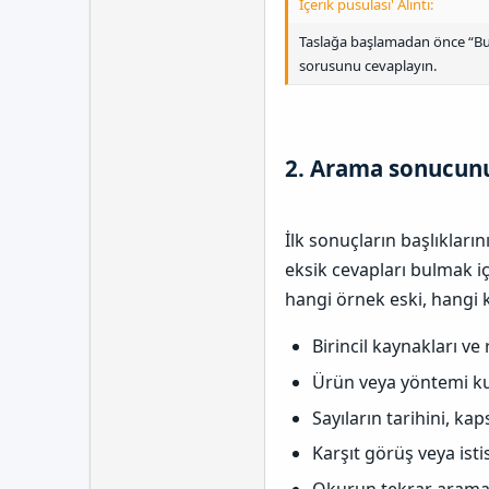
İçerik pusulası' Alıntı:
Taslağa başlamadan önce “Bu s
sorusunu cevaplayın.
2. Arama sonucunu
İlk sonuçların başlıklar
eksik cevapları bulmak iç
hangi örnek eski, hangi 
Birincil kaynakları ve
Ürün veya yöntemi kul
Sayıların tarihini, k
Karşıt görüş veya istis
Okurun tekrar arama 