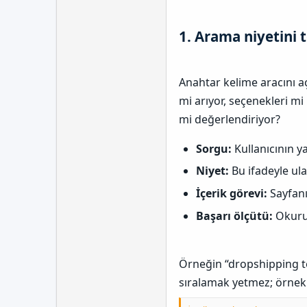
1. Arama niyetini 
Anahtar kelime aracını a
mi arıyor, seçenekleri mi
mi değerlendiriyor?
Sorgu:
Kullanıcının ya
Niyet:
Bu ifadeyle ul
İçerik görevi:
Sayfanı
Başarı ölçütü:
Okurun
Örneğin “dropshipping te
sıralamak yetmez; örnek s