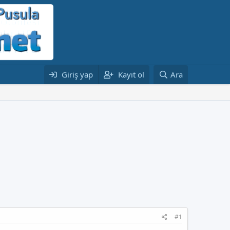
Giriş yap
Kayıt ol
Ara
#1