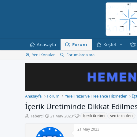
Anasayfa
Forum
Keşfet
Yeni Konular
Forumlarda ara
Anasayfa
Forum
Yerel Pazar ve Freelance Hizmetler
İç
İçerik Üretiminde Dikkat Edilme
E
K
B
Haberci
21 May 2023
i̇çerik üretimi
seo teknikleri
t
o
a
i
n
ş
21 May 2023
k
b
l