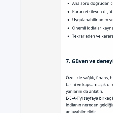
Ana soru doğrudan c
Kararı etkileyen ölçüt 
Uygulanabilir adım ve
Önemli iddialar kayna
Tekrar eden ve karara
7. Güven ve deneyi
Özellikle sağlık, finans, 
tarihi ve kapsam açık olm
yanlarını da anlatın.
E‑E‑A‑T’yi sayfaya birka
iddianın nereden geldiğin
anlayabilmelidir.