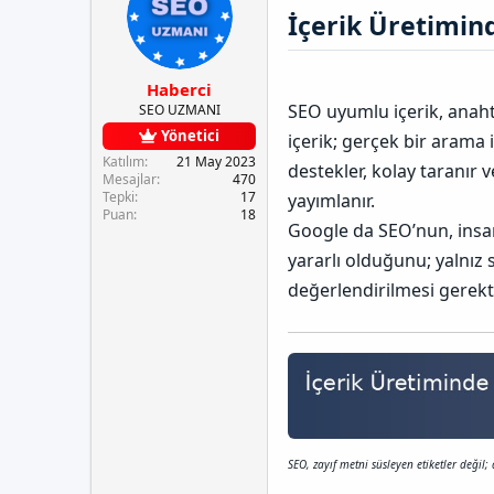
e
u
a
İçerik Üretimin
t
y
n
l
u
g
e
b
ı
r
a
ç
Haberci
ş
t
SEO uyumlu içerik, anahta
SEO UZMANI
l
a
Yönetici
içerik; gerçek bir arama 
a
r
t
i
Katılım
21 May 2023
destekler, kolay taranır
Mesajlar
470
a
h
Tepki
17
yayımlanır.
n
i
Puan
18
Google da SEO’nun, insan
yararlı olduğunu; yalnız
değerlendirilmesi gerekti
SEO, zayıf metni süsleyen etiketler değil; 