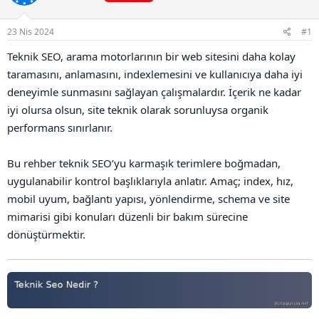
a
r
B
t
i
a
a
h
23 Nis 2024
#1
ğ
n
i
l
Teknik SEO, arama motorlarının bir web sitesini daha kolay
a
taramasını, anlamasını, indexlemesini ve kullanıcıya daha iyi
n
t
deneyimle sunmasını sağlayan çalışmalardır. İçerik ne kadar
ı
iyi olursa olsun, site teknik olarak sorunluysa organik
s
ı
performans sınırlanır.
n
ı
Bu rehber teknik SEO’yu karmaşık terimlere boğmadan,
K
o
uygulanabilir kontrol başlıklarıyla anlatır. Amaç; index, hız,
p
mobil uyum, bağlantı yapısı, yönlendirme, schema ve site
y
a
mimarisi gibi konuları düzenli bir bakım sürecine
l
dönüştürmektir.
a