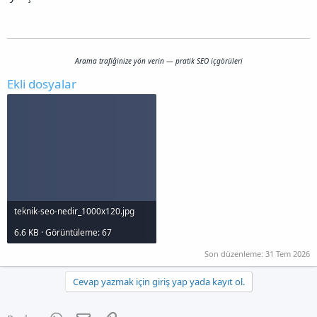
Arama trafiğinize yön verin — pratik SEO içgörüleri
Ekli dosyalar
teknik-seo-nedir_1000x120.jpg
6.6 KB · Görüntüleme: 67
Son düzenleme:
31 Tem 2026
Cevap yazmak için giriş yap yada kayıt ol.