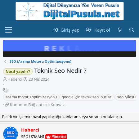
Giriş yap
Kayıt ol
SEO (Arama Motoru Optimizasyonu)
Teknik Seo Nedir ?
Nasıl yapılır?
K
B
Haberci
23 Nis 2024
o
a
n
E
ş
b
t
l
arama motoru optimizasyonu
google için teknik seo ipuçları
seo iyileşti
u
i
a
K
Konunun Bağlantısını Kopyala
y
k
n
o
u
e
g
n
Belirli bir işlemin nasıl yapılacağını anlatan veya soran konular için.
b
t
ı
u
a
l
ç
n
ş
e
t
Haberci
u
l
r
a
SEO UZMANI
Yönetici
n