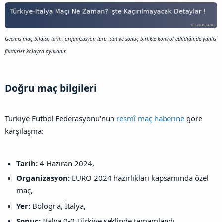
Geçmiş maç bilgisi; tarih, organizasyon türü, stat ve sonuç birlikte kontrol edildiğinde yanlış
fikstürler kolayca ayıklanır.
Doğru maç bilgileri​
Türkiye Futbol Federasyonu'nun
resmî maç haberine
göre
karşılaşma:
Tarih:
4 Haziran 2024,
Organizasyon:
EURO 2024 hazırlıkları kapsamında özel
maç,
Yer:
Bologna, İtalya,
Sonuç:
İtalya 0-0 Türkiye şeklinde tamamlandı.