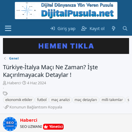
Giriş yap
Kayıt ol
Genel
Türkiye-İtalya Maçı Ne Zaman? İşte
Kaçırılmayacak Detaylar !
K
B
Haberci
4 Haz 2024
o
a
n
E
ş
b
t
l
ekonomik etkiler
futbol
maç analizi
maç detayları
milli takımlar
so
u
i
a
K
Konunun Bağlantısını Kopyala
y
k
n
o
u
e
g
n
b
t
Haberci
ı
u
a
l
ç
SEO UZMANI
Yönetici
n
ş
e
t