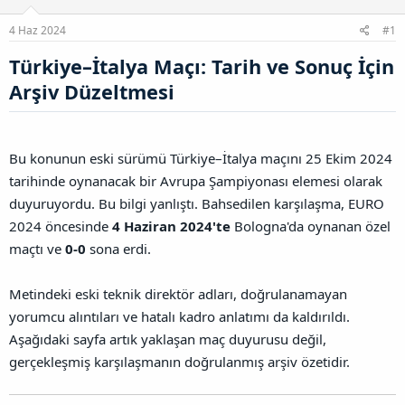
u
l
r
a
n
a
r
4 Haz 2024
#1
B
t
i
a
a
h
Türkiye–İtalya Maçı: Tarih ve Sonuç İçin
ğ
n
i
l
Arşiv Düzeltmesi​
a
n
t
ı
Bu konunun eski sürümü Türkiye–İtalya maçını 25 Ekim 2024
s
tarihinde oynanacak bir Avrupa Şampiyonası elemesi olarak
ı
n
duyuruyordu. Bu bilgi yanlıştı. Bahsedilen karşılaşma, EURO
ı
2024 öncesinde
4 Haziran 2024'te
Bologna'da oynanan özel
K
maçtı ve
0-0
sona erdi.
o
p
y
Metindeki eski teknik direktör adları, doğrulanamayan
a
l
yorumcu alıntıları ve hatalı kadro anlatımı da kaldırıldı.
a
Aşağıdaki sayfa artık yaklaşan maç duyurusu değil,
gerçekleşmiş karşılaşmanın doğrulanmış arşiv özetidir.