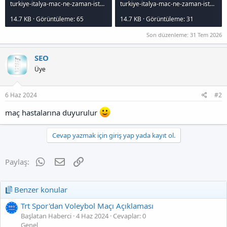
turkiye-italya-mac-ne-zaman-iste-kacrlmayacak-detaylar_1000x120.jpg
turkiye-italya-mac-ne-zaman-iste-kacrlmayacak-detaylar_1000x120.jpg
14.7 KB · Görüntüleme: 65
14.7 KB · Görüntüleme: 31
Son düzenleme:
31 Tem 2026
SEO
Üye
6 Haz 2024
#2
maç hastalarına duyurulur
Cevap yazmak için giriş yap yada kayıt ol.
WhatsApp
E-posta
Link
Paylaş:
Benzer konular
Trt Spor'dan Voleybol Maçı Açıklaması
Başlatan Haberci
4 Haz 2024
Cevaplar: 0
Genel