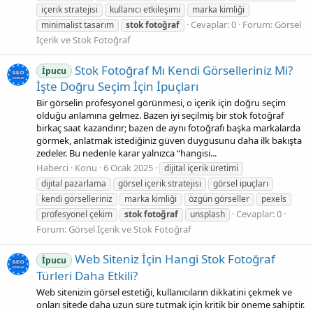
içerik stratejisi
kullanıcı etkileşimi
marka kimliği
Cevaplar: 0
Forum:
Görsel
minimalist tasarım
stok
fotoğraf
İçerik ve Stok Fotoğraf
Stok Fotoğraf Mı Kendi Görselleriniz Mi?
İpucu
İşte Doğru Seçim İçin İpuçları
Bir görselin profesyonel görünmesi, o içerik için doğru seçim
olduğu anlamına gelmez. Bazen iyi seçilmiş bir stok fotoğraf
birkaç saat kazandırır; bazen de aynı fotoğrafı başka markalarda
görmek, anlatmak istediğiniz güven duygusunu daha ilk bakışta
zedeler. Bu nedenle karar yalnızca “hangisi...
Haberci
Konu
6 Ocak 2025
dijital içerik üretimi
dijital pazarlama
görsel içerik stratejisi
görsel ipuçları
kendi görselleriniz
marka kimliği
özgün görseller
pexels
Cevaplar: 0
profesyonel çekim
stok
fotoğraf
unsplash
Forum:
Görsel İçerik ve Stok Fotoğraf
Web Siteniz İçin Hangi Stok Fotoğraf
İpucu
Türleri Daha Etkili?
Web sitenizin görsel estetiği, kullanıcıların dikkatini çekmek ve
onları sitede daha uzun süre tutmak için kritik bir öneme sahiptir.