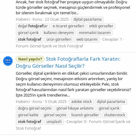
Ancak, her stok fotoğraf her projeye uygun olmayabilir. Doğru
türde görseller seçmek, mesajınızı güçlendirmek ve profesyonel
bir izlenim bırakmak için temel bir...
Haberci
Konu
22 Ocak 2025
dijital pazarlama
doğal
fotoğraf
lar
e-ticaret görselleri
etkili görseller
görsel içerik
kullanıcı deneyimi
minimalist tasarım
Cevaplar: 1
stok
fotoğraf
ürün görselleri
web tasarım
Forum:
Görsel İçerik ve Stok Fotoğraf
Stok Fotoğraflarla Fark Yaratın:
Nasıl yapılır?
Doğru Görseller Nasıl Seçilir?
Görseller, dijital içeriklerin en dikkat çekici unsurlarından biridir.
Doğru görsel seçimi, mesajınızın etkisini artırırken, yanlış bir
seçim kullanıcı deneyimini olumsuz etkileyebilir. Peki, stok
fotoğraf havuzlarından nasıl fark yaratan görseller seçebilirsiniz?
İşte 2025’in içerik trendlerine...
Haberci
Konu
5 Ocak 2025
adobe stock
dijital pazarlama
doğru görsel seçimi
görsel hikaye anlatımı
görsel içerik
görsel kalite
görsel seçimi
lisanslı görseller
shutterstock
Cevaplar: 0
Forum:
Görsel İçerik ve
stok
fotoğraf
unsplash
Stok Fotoğraf