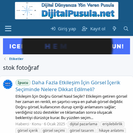
Giriş yap
Kayıt ol
Etiketler
stok fotoğraf
Daha Fazla Etkileşim İçin Görsel İçerik
İpucu
Seçiminde Nelere Dikkat Edilmeli?
Etkileşim İçin Doğru Görsel Nasıl Seçilir? Etkileşim getiren görsel
her zaman en renkli, en şaşırtıcı veya en pahalı görsel değildir.
Doğru görsel, kullanıcının durup içeriği anlamasını sağlar;
verdiğiniz sözü destekler ve tıklamadan sonra oluşacak
beklentiyi dürüstçe kurar. Bu yüzden seçim...
Haberci
Konu
6 Ocak 2025
dijital pazarlama
erişilebilirlik
görsel içerik
görsel seçimi
görsel tasarım
hikaye anlatımı