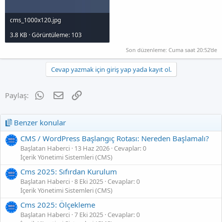
cms_1000x120.jpg
3.8 KB · Görüntüleme: 103
Son düzenleme:
Cuma saat 20:52'de
Cevap yazmak için giriş yap yada kayıt ol.
WhatsApp
E-posta
Link
Paylaş:
Benzer konular
CMS / WordPress Başlangıç Rotası: Nereden Başlamalı?
Başlatan Haberci
13 Haz 2026
Cevaplar: 0
İçerik Yönetimi Sistemleri (CMS)
Cms 2025: Sıfırdan Kurulum
Başlatan Haberci
8 Eki 2025
Cevaplar: 0
İçerik Yönetimi Sistemleri (CMS)
Cms 2025: Ölçekleme
Başlatan Haberci
7 Eki 2025
Cevaplar: 0