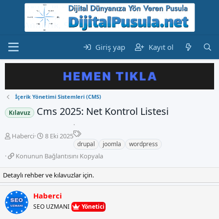
Giriş yap
Kayıt ol
İçerik Yönetimi Sistemleri (CMS)
Cms 2025: Net Kontrol Listesi
Kılavuz
E
K
B
Haberci
8 Eki 2025
t
o
a
drupal
joomla
wordpress
i
n
ş
K
Konunun Bağlantısını Kopyala
k
b
l
o
e
u
a
n
Detaylı rehber ve kılavuzlar için.
t
y
n
u
l
u
g
n
e
Haberci
b
ı
u
r
a
ç
SEO UZMANI
Yönetici
n
ş
t
B