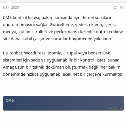
l
a
a
8 Eki 2025
#1
a
r
ğ
t
i
l
CMS kontrol listesi, bakım sırasında aynı temel soruların
a
h
a
n
i
unutulmamasını sağlar. Güncelleme, yedek, eklenti, içerik,
n
t
medya, kullanıcı rolleri ve performans düzenli kontrol edilirse
ı
site daha stabil çalışır ve sorunlar büyümeden yakalanır.
s
ı
n
Bu rehber, WordPress, Joomla, Drupal veya benzer CMS
ı
sistemleri için sade ve uygulanabilir bir kontrol listesi sunar.
K
o
Amaç uzun bir teknik doküman oluşturmak değil; her bakım
p
döneminde hızlıca uygulanabilecek net bir çerçeve kurmaktır.
y
a
l
a