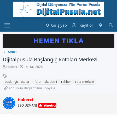
Giriş yap
Kayıt ol
Genel
Dijitalpusula Başlangıç Rotaları Merkezi
K
B
Haberci
14 Haz 2026
o
a
n
E
ş
b
t
l
baslangic-rotalari
forum-akademi
rehber
rota-merkezi
u
i
a
K
Konunun Bağlantısını Kopyala
y
k
n
o
u
e
g
n
b
t
Haberci
ı
u
a
l
ç
SEO UZMANI
Yönetici
n
ş
e
t
u
l
r
a
n