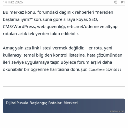
a
r
14 Haz 2026
#1
B
t
i
a
a
h
Bu merkez konu, forumdaki dağınık rehberleri “nereden
ğ
n
i
başlamalıyım?” sorusuna göre sıraya koyar. SEO,
l
a
CMS/WordPress, web güvenliği, e-ticaret/ödeme ve altyapı
n
rotaları artık tek yerden takip edilebilir.
t
ı
s
Amaç yalnızca link listesi vermek değildir. Her rota, yeni
ı
kullanıcıyı temel bilgiden kontrol listesine, hata çözümünden
n
ı
ileri seviye uygulamaya taşır. Böylece forum arşivi daha
K
okunabilir bir öğrenme haritasına dönüşür.
Güncelleme: 2026-06-14
o
p
y
a
l
a