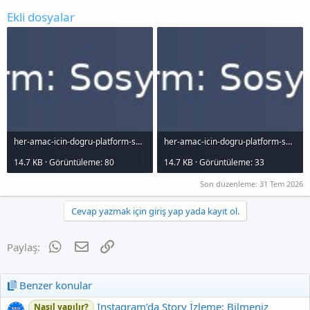
Ekli dosyalar
her-amac-icin-dogru-platform-sosyal-medya-platformlar-ve-kullanm-alanlar_1000x120.jpg
her-amac-icin-dogru-platform-sosyal-medya-platformlar-ve-kullanm-alanlar_1000x120.jpg
14.7 KB · Görüntüleme: 80
14.7 KB · Görüntüleme: 33
Son düzenleme:
31 Tem 2026
Cevap yazmak için giriş yap yada kayıt ol.
WhatsApp
E-posta
Link
Paylaş:
Benzer konular
Instagram’da Story İzleme: Bilmeniz
Nasıl yapılır?