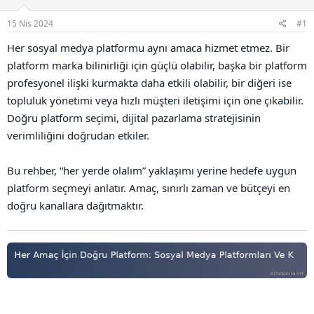
u
l
r
a
n
a
r
15 Nis 2024
#1
B
t
i
a
a
h
Her sosyal medya platformu aynı amaca hizmet etmez. Bir
ğ
n
i
platform marka bilinirliği için güçlü olabilir, başka bir platform
l
a
profesyonel ilişki kurmakta daha etkili olabilir, bir diğeri ise
n
topluluk yönetimi veya hızlı müşteri iletişimi için öne çıkabilir.
t
ı
Doğru platform seçimi, dijital pazarlama stratejisinin
s
verimliliğini doğrudan etkiler.
ı
n
ı
Bu rehber, “her yerde olalım” yaklaşımı yerine hedefe uygun
K
platform seçmeyi anlatır. Amaç, sınırlı zaman ve bütçeyi en
o
doğru kanallara dağıtmaktır.
p
y
a
l
a