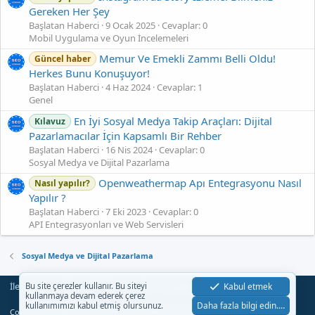
Gereken Her Şey
Başlatan Haberci
9 Ocak 2025
Cevaplar: 0
Mobil Uygulama ve Oyun İncelemeleri
Memur Ve Emekli Zammı Belli Oldu!
Güncel haber
Herkes Bunu Konuşuyor!
Başlatan Haberci
4 Haz 2024
Cevaplar: 1
Genel
En İyi Sosyal Medya Takip Araçları: Dijital
Kılavuz
Pazarlamacılar İçin Kapsamlı Bir Rehber
Başlatan Haberci
16 Nis 2024
Cevaplar: 0
Sosyal Medya ve Dijital Pazarlama
Openweathermap Apı Entegrasyonu Nasıl
Nasıl yapılır?
Yapılır ?
Başlatan Haberci
7 Eki 2023
Cevaplar: 0
API Entegrasyonları ve Web Servisleri
Sosyal Medya ve Dijital Pazarlama
İletişim
Şartlar
Gizlilik
Yardım
Anasayfa
Kabul etmek
Bu site çerezler kullanır. Bu siteyi
R
kullanmaya devam ederek çerez
S
Daha fazla bilgi edin.…
kullanımımızı kabul etmiş olursunuz.
S
®
Community platform by XenForo
© 2010-2023 XenForo Ltd.