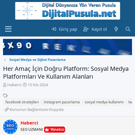
Giriş yap
Kayıt ol
Sosyal Medya ve Dijital Pazarlama
Her Amaç İçin Doğru Platform: Sosyal Medya
Platformları Ve Kullanım Alanları
K
B
Haberci
15 Nis 2024
o
a
n
E
ş
b
t
l
facebook stratejileri
instagram pazarlama
sosyal medya kullanımı
twit
u
i
a
K
Konunun Bağlantısını Kopyala
y
k
n
o
u
e
g
n
b
t
Haberci
ı
u
a
l
ç
SEO UZMANI
Yönetici
n
ş
e
t