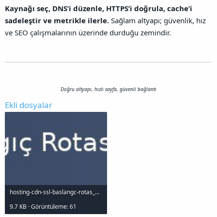
Kaynağı seç, DNS’i düzenle, HTTPS’i doğrula, cache’i
sadeleştir ve metrikle ilerle.
Sağlam altyapı; güvenlik, hız
ve SEO çalışmalarının üzerinde durduğu zemindir.
Doğru altyapı, hızlı sayfa, güvenli bağlantı
Ekli dosyalar
hosting-cdn-ssl-baslangc-rotas_1000x120.jpg
9.7 KB · Görüntüleme: 61