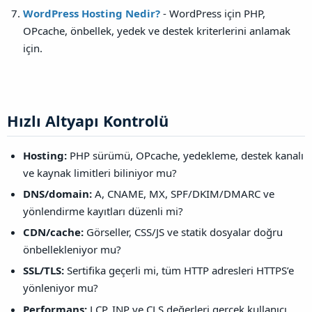
WordPress Hosting Nedir?
- WordPress için PHP,
OPcache, önbellek, yedek ve destek kriterlerini anlamak
için.
Hızlı Altyapı Kontrolü​
Hosting:
PHP sürümü, OPcache, yedekleme, destek kanalı
ve kaynak limitleri biliniyor mu?
DNS/domain:
A, CNAME, MX, SPF/DKIM/DMARC ve
yönlendirme kayıtları düzenli mi?
CDN/cache:
Görseller, CSS/JS ve statik dosyalar doğru
önbellekleniyor mu?
SSL/TLS:
Sertifika geçerli mi, tüm HTTP adresleri HTTPS’e
yönleniyor mu?
Performans:
LCP, INP ve CLS değerleri gerçek kullanıcı