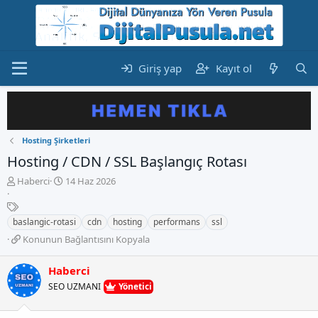
Giriş yap
Kayıt ol
Hosting Şirketleri
Hosting / CDN / SSL Başlangıç Rotası
K
B
Haberci
14 Haz 2026
o
a
n
E
ş
b
t
l
baslangic-rotasi
cdn
hosting
performans
ssl
u
i
a
K
Konunun Bağlantısını Kopyala
y
k
n
o
u
e
g
n
b
t
Haberci
ı
u
a
l
ç
SEO UZMANI
Yönetici
n
ş
e
t
u
l
r
a
n