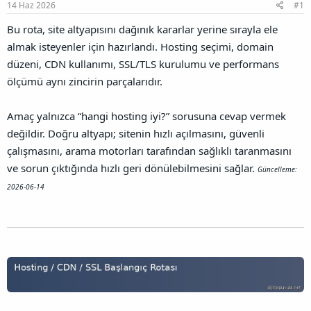
a
r
14 Haz 2026
#1
B
t
i
a
a
h
Bu rota, site altyapısını dağınık kararlar yerine sırayla ele
ğ
n
i
almak isteyenler için hazırlandı. Hosting seçimi, domain
l
a
düzeni, CDN kullanımı, SSL/TLS kurulumu ve performans
n
ölçümü aynı zincirin parçalarıdır.
t
ı
s
Amaç yalnızca “hangi hosting iyi?” sorusuna cevap vermek
ı
değildir. Doğru altyapı; sitenin hızlı açılmasını, güvenli
n
ı
çalışmasını, arama motorları tarafından sağlıklı taranmasını
K
ve sorun çıktığında hızlı geri dönülebilmesini sağlar.
Güncelleme:
o
p
2026-06-14
y
a
l
a