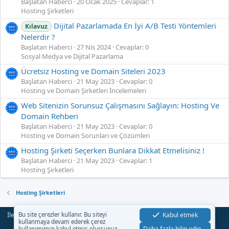
Başlatan Haberci
20 Ocak 2025
Cevaplar: 1
Hosting Şirketleri
Dijital Pazarlamada En İyi A/B Testi Yöntemleri
Kılavuz
Nelerdir ?
Başlatan Haberci
27 Nis 2024
Cevaplar: 0
Sosyal Medya ve Dijital Pazarlama
Ücretsiz Hosting ve Domain Siteleri 2023
Başlatan Haberci
21 May 2023
Cevaplar: 0
Hosting ve Domain Şirketleri İncelemeleri
Web Sitenizin Sorunsuz Çalışmasını Sağlayın: Hosting Ve
Domain Rehberi
Başlatan Haberci
21 May 2023
Cevaplar: 0
Hosting ve Domain Sorunları ve Çözümleri
Hosting Şirketi Seçerken Bunlara Dikkat Etmelisiniz !
Başlatan Haberci
21 May 2023
Cevaplar: 1
Hosting Şirketleri
Hosting Şirketleri
İletişim
Şartlar
Gizlilik
Yardım
Anasayfa
Kabul etmek
Bu site çerezler kullanır. Bu siteyi
R
kullanmaya devam ederek çerez
S
Daha fazla bilgi edin.…
kullanımımızı kabul etmiş olursunuz.
S