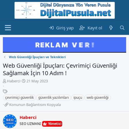
Giriş yap
Kayıt ol
Web Güvenliği İpuçları ve Teknikleri
Web Güvenliği İpuçları: Çevrimiçi Güvenliği
Sağlamak İçin 10 Adım !
K
B
Haberci
21 May 2023
o
a
n
E
ş
b
t
l
çevrimiçi güvenlik
güvenlik yazılımları
i̇puçu
web güvenliği
u
i
a
K
Konunun Bağlantısını Kopyala
y
k
n
o
u
e
g
n
b
t
Haberci
ı
u
a
l
ç
SEO UZMANI
Yönetici
n
ş
e
t