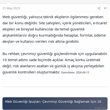
u
l
r
a
n
a
r
21 May 2023
#1
B
t
i
a
a
h
Web güvenliği, yalnızca teknik ekiplerin ilgilenmesi gereken
ğ
n
i
dar bir konu değildir. Site sahipleri, içerik yöneticileri, e-ticaret
l
a
ekipleri ve bireysel kullanıcılar da temel güvenlik
n
alışkanlıklarını doğru kurmadığında hesaplar, formlar, ödeme
t
ı
akışları ve kullanıcı verileri risk altına girebilir.
s
ı
Bu rehber, çevrimiçi güvenliği güçlendirmek için uygulanabilir
n
ı
10 temel adımı sade biçimde açıklar. Amaç korku üretmek
K
değil, risk alanlarını azaltan ve günlük iş akışına yerleşebilen
o
güvenlik kontrolleri oluşturmaktır.
p
Güncelleme: 2026-06-13
y
a
l
a